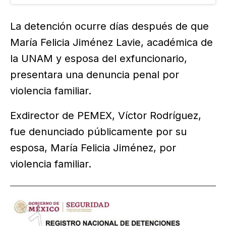
INEEL. Lo anterior trasciende luego de que su
esposa circulara un video…
La detención ocurre días después de que
María Felicia Jiménez Lavie, académica de
la UNAM y esposa del exfuncionario,
presentara una denuncia penal por
violencia familiar.
Exdirector de PEMEX, Víctor Rodríguez,
fue denunciado públicamente por su
esposa, María Felicia Jiménez, por
violencia familiar.