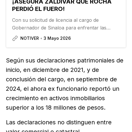
¡ASEGURA ZALDÍVAR QUE ROCHA
PERDIÓ EL FUERO!
Con su solicitud de licencia al cargo de
Gobernador de Sinaloa para enfrentar las
acusaciones en su contra por narco, el
NOTIVER
3 Mayo 2026
morenista Rubén Rocha Moya perdió el fuero,
aseguró ex presidente de la Suprema Corte de
Justicia de la Nación, Arturo…
Según sus declaraciones patrimoniales de
inicio, en diciembre de 2021, y de
conclusión del cargo, en septiembre de
2024, el ahora ex funcionario reportó un
crecimiento en activos inmobiliarios
superior a los 18 millones de pesos.
Las declaraciones no distinguen entre
valor comercial o catastral.