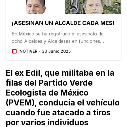
¡ASESINAN UN ALCALDE CADA MES!
En México se ha registrado el asesinato de
ocho Alcaldes y Alcaldesas en funciones
durante los primeros ocho meses de Gobierno
NOTIVER
30 Junio 2025
de la Presidenta Claudia Sheinbaum, un
promedio de un homicidio doloso de este tipo
cada mes…
El ex Edil, que militaba en la
filas del Partido Verde
Ecologista de México
(PVEM), conducía el vehículo
cuando fue atacado a tiros
por varios individuos