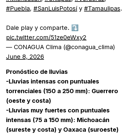
#Puebla
,
#SanLuisPotosí
y
#Tamaulipas
.
Dale play y comparte. ⤵️
pic.twitter.com/51ze0eWxy2
— CONAGUA Clima (@conagua_clima)
June 8, 2026
Pronóstico de lluvias
-Lluvias intensas con puntuales
torrenciales (150 a 250 mm): Guerrero
(oeste y costa)
-Lluvias muy fuertes con puntuales
intensas (75 a 150 mm): Michoacán
(sureste y costa) y Oaxaca (suroeste)