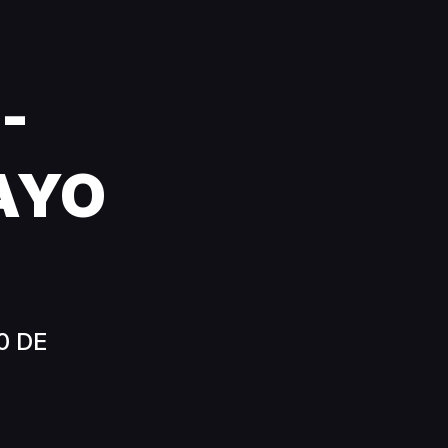
!
-
AYO
0 DE