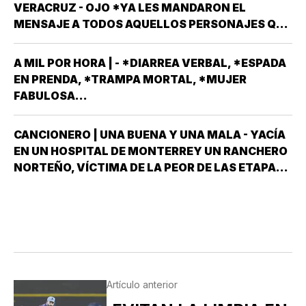
REMEMORO ESTA PORQUE TENEMOS A UN
VERACRUZ - OJO *YA LES MANDARON EL
MEXICANO EN EL TOP TEN DE…
MENSAJE A TODOS AQUELLOS PERSONAJES QUE
ASPIRAN A SER CANDIDATOS A DIPUTADOS
LOCALES, EN ALGUNO DE LOS 30 DISTRITOS QUE
A MIL POR HORA | - *DIARREA VERBAL, *ESPADA
HAY EN VERACRUZ POR EL PARTIDO MORENA,
EN PRENDA, *TRAMPA MORTAL, *MUJER
DESPUÉS QUE NO…
FABULOSA...
CANCIONERO | UNA BUENA Y UNA MALA - YACÍA
EN UN HOSPITAL DE MONTERREY UN RANCHERO
NORTEÑO, VÍCTIMA DE LA PEOR DE LAS ETAPAS
DE LA DIABETES *Y DÍJOLE EL GALENO:”LE
TENGO DOS NOTICIAS; UNA BUENA Y OTRA
MALA ¿CUÁL QUIERE QUE LE DIGA PRIMERO? NO,
POS…
Artículo anterior