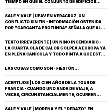
TIEMPO EN QUE EL CONJUNTO DE EDIFICIOS
LLAMADO LOS PINOS FUE RESIDENCIA OFICIAL
DEL PRESIDENTE DE MÉXICO, ESTUVE AHÍ
SALE Y VALE | UPAV EN VERACRUZ, UN
SOLAMENTE CUATRO VECES, TRES DE ELLAS EN
CONFLICTO SIN FIN - INFORMACIÓN OBTENIDA
CALIDAD DE…
POR "GARGANTA PROFUNDA" SEÑALA QUE AL
GOBIERNO DEL ESTADO *ESTÁ A PUNTO DE
"REVENTARLE" EL TEMA DE LA UNIVERSIDAD
TEXTO IRREVERENTE | UN NIÑO INCENDIARIO -
POPULAR AUTÓNOMA DE VERACRUZ (UPAV) EN
LA CUARTA OLA DE CALOR GOLPEA A EUROPA YA
LAS MANOS *Y NO ES…
EN PLENA CANÍCULA Y TODO PINTA A QUE ESTE
2026 SE UBICARÁ COMO EL PEOR DE LA HISTORIA
EN CUANTO A GOLPES CLIMÁTICOS *UNA OLA
LAS COSAS COMO SON - FIESTÓN...
CALUROSA EN PRIMAVERA ROMPIÓ TODOS
LOS…
ACERTIJOS | LOS CIEN AÑOS DE LA TOUR DE
FRANCIA - CUANDO UNO ANDA DE VIAJE, A
VECES, CIRCUNSTANCIALMENTE, OCURREN
COSAS QUE NO LLEVABAS PLANEADA *ME HAN
OCURRIDO ALGUNAS OCASIONES *AHORA
SALE Y VALE | MORENA Y EL "DEDAZO" EN