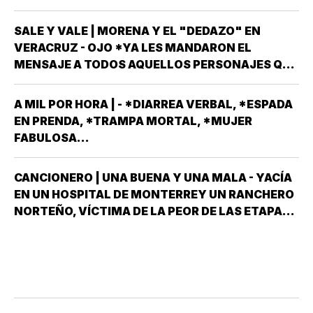
COSAS QUE NO LLEVABAS PLANEADA *ME HAN
OCURRIDO ALGUNAS OCASIONES *AHORA
SALE Y VALE | MORENA Y EL "DEDAZO" EN
REMEMORO ESTA PORQUE TENEMOS A UN
VERACRUZ - OJO *YA LES MANDARON EL
MEXICANO EN EL TOP TEN DE…
MENSAJE A TODOS AQUELLOS PERSONAJES QUE
ASPIRAN A SER CANDIDATOS A DIPUTADOS
LOCALES, EN ALGUNO DE LOS 30 DISTRITOS QUE
A MIL POR HORA | - *DIARREA VERBAL, *ESPADA
HAY EN VERACRUZ POR EL PARTIDO MORENA,
EN PRENDA, *TRAMPA MORTAL, *MUJER
DESPUÉS QUE NO…
FABULOSA...
CANCIONERO | UNA BUENA Y UNA MALA - YACÍA
EN UN HOSPITAL DE MONTERREY UN RANCHERO
NORTEÑO, VÍCTIMA DE LA PEOR DE LAS ETAPAS
DE LA DIABETES *Y DÍJOLE EL GALENO:”LE
TENGO DOS NOTICIAS; UNA BUENA Y OTRA
MALA ¿CUÁL QUIERE QUE LE DIGA PRIMERO? NO,
POS…