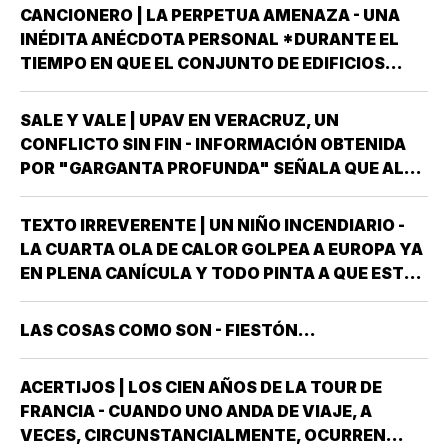
CANCIONERO | LA PERPETUA AMENAZA - UNA
INÉDITA ANÉCDOTA PERSONAL *DURANTE EL
TIEMPO EN QUE EL CONJUNTO DE EDIFICIOS
LLAMADO LOS PINOS FUE RESIDENCIA OFICIAL
DEL PRESIDENTE DE MÉXICO, ESTUVE AHÍ
SALE Y VALE | UPAV EN VERACRUZ, UN
SOLAMENTE CUATRO VECES, TRES DE ELLAS EN
CONFLICTO SIN FIN - INFORMACIÓN OBTENIDA
CALIDAD DE…
POR "GARGANTA PROFUNDA" SEÑALA QUE AL
GOBIERNO DEL ESTADO *ESTÁ A PUNTO DE
"REVENTARLE" EL TEMA DE LA UNIVERSIDAD
TEXTO IRREVERENTE | UN NIÑO INCENDIARIO -
POPULAR AUTÓNOMA DE VERACRUZ (UPAV) EN
LA CUARTA OLA DE CALOR GOLPEA A EUROPA YA
LAS MANOS *Y NO ES…
EN PLENA CANÍCULA Y TODO PINTA A QUE ESTE
2026 SE UBICARÁ COMO EL PEOR DE LA HISTORIA
EN CUANTO A GOLPES CLIMÁTICOS *UNA OLA
LAS COSAS COMO SON - FIESTÓN...
CALUROSA EN PRIMAVERA ROMPIÓ TODOS
LOS…
ACERTIJOS | LOS CIEN AÑOS DE LA TOUR DE
FRANCIA - CUANDO UNO ANDA DE VIAJE, A
VECES, CIRCUNSTANCIALMENTE, OCURREN