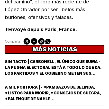
del camino”, el libro más reciente de
López Obrador por ser libelos más
burlones, ofensivos y falaces.
*Envoyé depuis Paris, France.
Compartir:
MÁS NOTICIAS
SIN TACTO | CARBONELL, EL ÚNICO QUE SUMA -
LA PUGNA ELECTORAL ESTÁ A TODO LO QUE DA.
LOS PARTIDOS Y EL GOBIERNO METEN SUS
ARMAS MÁS AFILADAS CON LA VISTA PUESTA EN
LA JORNADA DEL DOMINGO 6 DE JUNIO DEL AÑO
A MIL POR HORA | - *PAMBAZOS DE BELINDA,
ENTRANTE *EL PROCESO ELECTORAL PARA
*LISTOS PARA MORIR, *CONSEJOS DE SUEGRA,
ELEGIR…
*PALENQUE DE NAHLE...