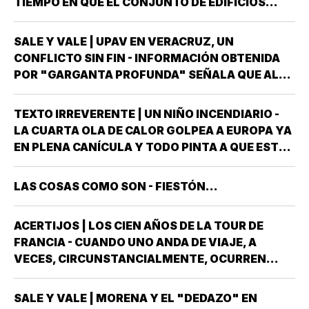
TIEMPO EN QUE EL CONJUNTO DE EDIFICIOS
LLAMADO LOS PINOS FUE RESIDENCIA OFICIAL
DEL PRESIDENTE DE MÉXICO, ESTUVE AHÍ
SALE Y VALE | UPAV EN VERACRUZ, UN
SOLAMENTE CUATRO VECES, TRES DE ELLAS EN
CONFLICTO SIN FIN - INFORMACIÓN OBTENIDA
CALIDAD DE…
POR "GARGANTA PROFUNDA" SEÑALA QUE AL
GOBIERNO DEL ESTADO *ESTÁ A PUNTO DE
"REVENTARLE" EL TEMA DE LA UNIVERSIDAD
TEXTO IRREVERENTE | UN NIÑO INCENDIARIO -
POPULAR AUTÓNOMA DE VERACRUZ (UPAV) EN
LA CUARTA OLA DE CALOR GOLPEA A EUROPA YA
LAS MANOS *Y NO ES…
EN PLENA CANÍCULA Y TODO PINTA A QUE ESTE
2026 SE UBICARÁ COMO EL PEOR DE LA HISTORIA
EN CUANTO A GOLPES CLIMÁTICOS *UNA OLA
LAS COSAS COMO SON - FIESTÓN...
CALUROSA EN PRIMAVERA ROMPIÓ TODOS
LOS…
ACERTIJOS | LOS CIEN AÑOS DE LA TOUR DE
FRANCIA - CUANDO UNO ANDA DE VIAJE, A
VECES, CIRCUNSTANCIALMENTE, OCURREN
COSAS QUE NO LLEVABAS PLANEADA *ME HAN
OCURRIDO ALGUNAS OCASIONES *AHORA
SALE Y VALE | MORENA Y EL "DEDAZO" EN
REMEMORO ESTA PORQUE TENEMOS A UN