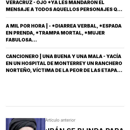
VERACRUZ - OJO *YA LES MANDARON EL
MEXICANO EN EL TOP TEN DE…
MENSAJE A TODOS AQUELLOS PERSONAJES QUE
ASPIRAN A SER CANDIDATOS A DIPUTADOS
LOCALES, EN ALGUNO DE LOS 30 DISTRITOS QUE
A MIL POR HORA | - *DIARREA VERBAL, *ESPADA
HAY EN VERACRUZ POR EL PARTIDO MORENA,
EN PRENDA, *TRAMPA MORTAL, *MUJER
DESPUÉS QUE NO…
FABULOSA...
CANCIONERO | UNA BUENA Y UNA MALA - YACÍA
EN UN HOSPITAL DE MONTERREY UN RANCHERO
NORTEÑO, VÍCTIMA DE LA PEOR DE LAS ETAPAS
DE LA DIABETES *Y DÍJOLE EL GALENO:”LE
TENGO DOS NOTICIAS; UNA BUENA Y OTRA
MALA ¿CUÁL QUIERE QUE LE DIGA PRIMERO? NO,
POS…
Artículo anterior