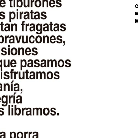
C
M
N
L
D
N
¿