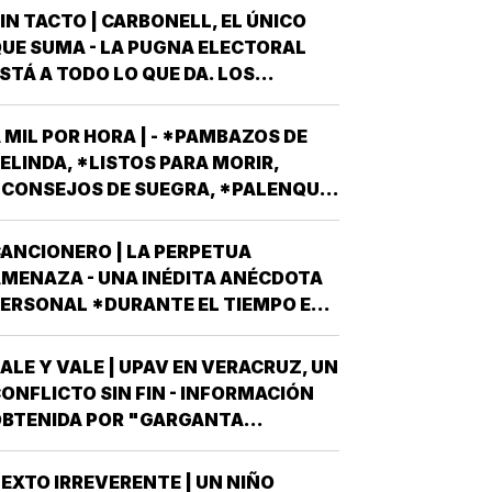
IN TACTO | CARBONELL, EL ÚNICO
UE SUMA - LA PUGNA ELECTORAL
STÁ A TODO LO QUE DA. LOS
ARTIDOS Y EL GOBIERNO METEN SUS
RMAS MÁS AFILADAS CON LA VISTA
 MIL POR HORA | - *PAMBAZOS DE
UESTA EN LA JORNADA DEL
ELINDA, *LISTOS PARA MORIR,
OMINGO 6 DE JUNIO DEL AÑO
CONSEJOS DE SUEGRA, *PALENQUE
NTRANTE *EL PROCESO ELECTORAL
E NAHLE...
ARA ELEGIR…
ANCIONERO | LA PERPETUA
MENAZA - UNA INÉDITA ANÉCDOTA
ERSONAL *DURANTE EL TIEMPO EN
UE EL CONJUNTO DE EDIFICIOS
LAMADO LOS PINOS FUE RESIDENCIA
ALE Y VALE | UPAV EN VERACRUZ, UN
FICIAL DEL PRESIDENTE DE MÉXICO,
ONFLICTO SIN FIN - INFORMACIÓN
STUVE AHÍ SOLAMENTE CUATRO
BTENIDA POR "GARGANTA
ECES, TRES DE ELLAS EN CALIDAD
ROFUNDA" SEÑALA QUE AL
DE…
OBIERNO DEL ESTADO *ESTÁ A
EXTO IRREVERENTE | UN NIÑO