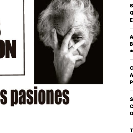
S
Q
E
P
A
A
P
B
D
*
E
D
P
C
A
P
Q
L
S
O
C
E
O
V
P
G
T