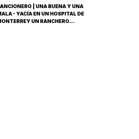
DESPUÉS QUE NO…
ANCIONERO | UNA BUENA Y UNA
ALA - YACÍA EN UN HOSPITAL DE
MONTERREY UN RANCHERO
ORTEÑO, VÍCTIMA DE LA PEOR DE
AS ETAPAS DE LA DIABETES *Y
ÍJOLE EL GALENO:”LE TENGO DOS
OTICIAS; UNA BUENA Y OTRA MALA
CUÁL QUIERE QUE LE DIGA PRIMERO?
NO, POS…