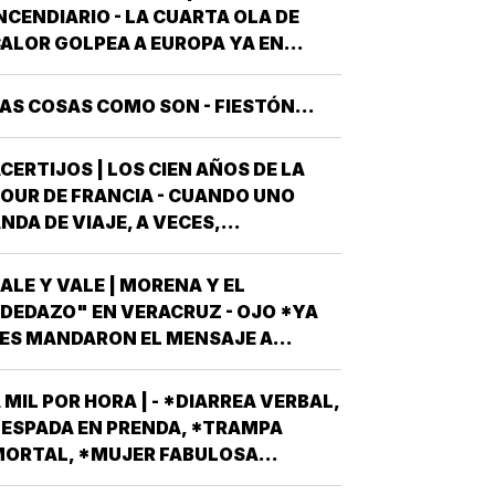
UNTO DE "REVENTARLE" EL TEMA
NCENDIARIO - LA CUARTA OLA DE
E LA UNIVERSIDAD POPULAR
ALOR GOLPEA A EUROPA YA EN
UTÓNOMA DE VERACRUZ (UPAV) EN
LENA CANÍCULA Y TODO PINTA A
AS MANOS *Y NO ES…
UE ESTE 2026 SE UBICARÁ COMO EL
AS COSAS COMO SON - FIESTÓN...
EOR DE LA HISTORIA EN CUANTO A
OLPES CLIMÁTICOS *UNA OLA
CERTIJOS | LOS CIEN AÑOS DE LA
ALUROSA EN PRIMAVERA ROMPIÓ
OUR DE FRANCIA - CUANDO UNO
TODOS LOS…
NDA DE VIAJE, A VECES,
CIRCUNSTANCIALMENTE, OCURREN
OSAS QUE NO LLEVABAS PLANEADA
ALE Y VALE | MORENA Y EL
ME HAN OCURRIDO ALGUNAS
DEDAZO" EN VERACRUZ - OJO *YA
OCASIONES *AHORA REMEMORO
ES MANDARON EL MENSAJE A
STA PORQUE TENEMOS A UN
ODOS AQUELLOS PERSONAJES QUE
EXICANO EN EL TOP TEN DE…
SPIRAN A SER CANDIDATOS A
 MIL POR HORA | - *DIARREA VERBAL,
IPUTADOS LOCALES, EN ALGUNO DE
ESPADA EN PRENDA, *TRAMPA
OS 30 DISTRITOS QUE HAY EN
ORTAL, *MUJER FABULOSA...
ERACRUZ POR EL PARTIDO MORENA,