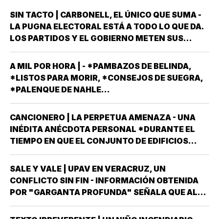
SIN TACTO | CARBONELL, EL ÚNICO QUE SUMA -
LA PUGNA ELECTORAL ESTÁ A TODO LO QUE DA.
LOS PARTIDOS Y EL GOBIERNO METEN SUS
ARMAS MÁS AFILADAS CON LA VISTA PUESTA EN
LA JORNADA DEL DOMINGO 6 DE JUNIO DEL AÑO
A MIL POR HORA | - *PAMBAZOS DE BELINDA,
ENTRANTE *EL PROCESO ELECTORAL PARA
*LISTOS PARA MORIR, *CONSEJOS DE SUEGRA,
ELEGIR…
*PALENQUE DE NAHLE...
CANCIONERO | LA PERPETUA AMENAZA - UNA
INÉDITA ANÉCDOTA PERSONAL *DURANTE EL
TIEMPO EN QUE EL CONJUNTO DE EDIFICIOS
LLAMADO LOS PINOS FUE RESIDENCIA OFICIAL
DEL PRESIDENTE DE MÉXICO, ESTUVE AHÍ
SALE Y VALE | UPAV EN VERACRUZ, UN
SOLAMENTE CUATRO VECES, TRES DE ELLAS EN
CONFLICTO SIN FIN - INFORMACIÓN OBTENIDA
CALIDAD DE…
POR "GARGANTA PROFUNDA" SEÑALA QUE AL
GOBIERNO DEL ESTADO *ESTÁ A PUNTO DE
"REVENTARLE" EL TEMA DE LA UNIVERSIDAD