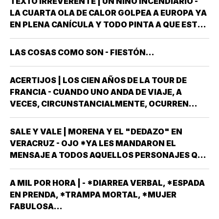
TEXTO IRREVERENTE | UN NIÑO INCENDIARIO -
POPULAR AUTÓNOMA DE VERACRUZ (UPAV) EN
LA CUARTA OLA DE CALOR GOLPEA A EUROPA YA
LAS MANOS *Y NO ES…
EN PLENA CANÍCULA Y TODO PINTA A QUE ESTE
2026 SE UBICARÁ COMO EL PEOR DE LA HISTORIA
EN CUANTO A GOLPES CLIMÁTICOS *UNA OLA
LAS COSAS COMO SON - FIESTÓN...
CALUROSA EN PRIMAVERA ROMPIÓ TODOS
LOS…
ACERTIJOS | LOS CIEN AÑOS DE LA TOUR DE
FRANCIA - CUANDO UNO ANDA DE VIAJE, A
VECES, CIRCUNSTANCIALMENTE, OCURREN
COSAS QUE NO LLEVABAS PLANEADA *ME HAN
OCURRIDO ALGUNAS OCASIONES *AHORA
SALE Y VALE | MORENA Y EL "DEDAZO" EN
REMEMORO ESTA PORQUE TENEMOS A UN
VERACRUZ - OJO *YA LES MANDARON EL
MEXICANO EN EL TOP TEN DE…
MENSAJE A TODOS AQUELLOS PERSONAJES QUE
ASPIRAN A SER CANDIDATOS A DIPUTADOS
LOCALES, EN ALGUNO DE LOS 30 DISTRITOS QUE
A MIL POR HORA | - *DIARREA VERBAL, *ESPADA
HAY EN VERACRUZ POR EL PARTIDO MORENA,
EN PRENDA, *TRAMPA MORTAL, *MUJER
DESPUÉS QUE NO…
FABULOSA...