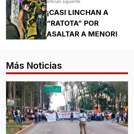
Artículo siguiente
¡CASI LINCHAN A
“RATOTA” POR
ASALTAR A MENOR!
Más Noticias