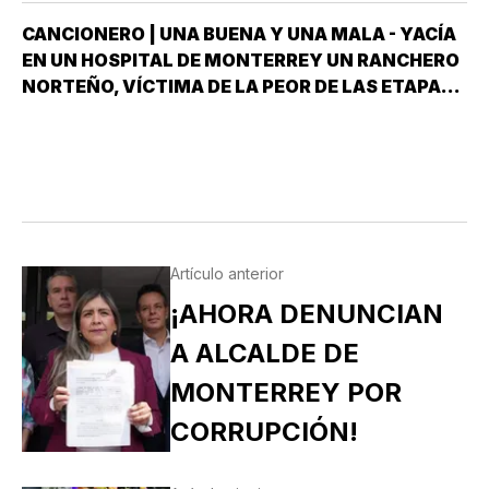
CANCIONERO | UNA BUENA Y UNA MALA - YACÍA
EN UN HOSPITAL DE MONTERREY UN RANCHERO
NORTEÑO, VÍCTIMA DE LA PEOR DE LAS ETAPAS
DE LA DIABETES *Y DÍJOLE EL GALENO:”LE
TENGO DOS NOTICIAS; UNA BUENA Y OTRA
MALA ¿CUÁL QUIERE QUE LE DIGA PRIMERO? NO,
POS…
Artículo anterior
¡AHORA DENUNCIAN
A ALCALDE DE
MONTERREY POR
CORRUPCIÓN!