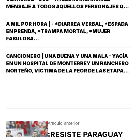
MEXICANO EN EL TOP TEN DE…
MENSAJE A TODOS AQUELLOS PERSONAJES QUE
ASPIRAN A SER CANDIDATOS A DIPUTADOS
LOCALES, EN ALGUNO DE LOS 30 DISTRITOS QUE
A MIL POR HORA | - *DIARREA VERBAL, *ESPADA
HAY EN VERACRUZ POR EL PARTIDO MORENA,
EN PRENDA, *TRAMPA MORTAL, *MUJER
DESPUÉS QUE NO…
FABULOSA...
CANCIONERO | UNA BUENA Y UNA MALA - YACÍA
EN UN HOSPITAL DE MONTERREY UN RANCHERO
NORTEÑO, VÍCTIMA DE LA PEOR DE LAS ETAPAS
DE LA DIABETES *Y DÍJOLE EL GALENO:”LE
TENGO DOS NOTICIAS; UNA BUENA Y OTRA
MALA ¿CUÁL QUIERE QUE LE DIGA PRIMERO? NO,
POS…
Artículo anterior
¡RESISTE PARAGUAY