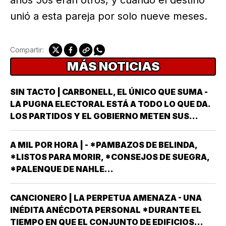
años 50s eran otros, y cuando el destino
unió a esta pareja por solo nueve meses.
Compartir:
MÁS NOTICIAS
SIN TACTO | CARBONELL, EL ÚNICO QUE SUMA -
LA PUGNA ELECTORAL ESTÁ A TODO LO QUE DA.
LOS PARTIDOS Y EL GOBIERNO METEN SUS
ARMAS MÁS AFILADAS CON LA VISTA PUESTA EN
LA JORNADA DEL DOMINGO 6 DE JUNIO DEL AÑO
A MIL POR HORA | - *PAMBAZOS DE BELINDA,
ENTRANTE *EL PROCESO ELECTORAL PARA
*LISTOS PARA MORIR, *CONSEJOS DE SUEGRA,
ELEGIR…
*PALENQUE DE NAHLE...
CANCIONERO | LA PERPETUA AMENAZA - UNA
INÉDITA ANÉCDOTA PERSONAL *DURANTE EL
TIEMPO EN QUE EL CONJUNTO DE EDIFICIOS