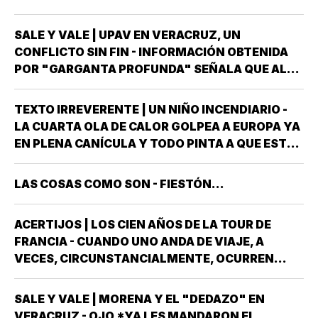
LLAMADO LOS PINOS FUE RESIDENCIA OFICIAL
DEL PRESIDENTE DE MÉXICO, ESTUVE AHÍ
SALE Y VALE | UPAV EN VERACRUZ, UN
SOLAMENTE CUATRO VECES, TRES DE ELLAS EN
CONFLICTO SIN FIN - INFORMACIÓN OBTENIDA
CALIDAD DE…
POR "GARGANTA PROFUNDA" SEÑALA QUE AL
GOBIERNO DEL ESTADO *ESTÁ A PUNTO DE
"REVENTARLE" EL TEMA DE LA UNIVERSIDAD
TEXTO IRREVERENTE | UN NIÑO INCENDIARIO -
POPULAR AUTÓNOMA DE VERACRUZ (UPAV) EN
LA CUARTA OLA DE CALOR GOLPEA A EUROPA YA
LAS MANOS *Y NO ES…
EN PLENA CANÍCULA Y TODO PINTA A QUE ESTE
2026 SE UBICARÁ COMO EL PEOR DE LA HISTORIA
EN CUANTO A GOLPES CLIMÁTICOS *UNA OLA
LAS COSAS COMO SON - FIESTÓN...
CALUROSA EN PRIMAVERA ROMPIÓ TODOS
LOS…
ACERTIJOS | LOS CIEN AÑOS DE LA TOUR DE
FRANCIA - CUANDO UNO ANDA DE VIAJE, A
VECES, CIRCUNSTANCIALMENTE, OCURREN
COSAS QUE NO LLEVABAS PLANEADA *ME HAN
OCURRIDO ALGUNAS OCASIONES *AHORA
SALE Y VALE | MORENA Y EL "DEDAZO" EN
REMEMORO ESTA PORQUE TENEMOS A UN
VERACRUZ - OJO *YA LES MANDARON EL