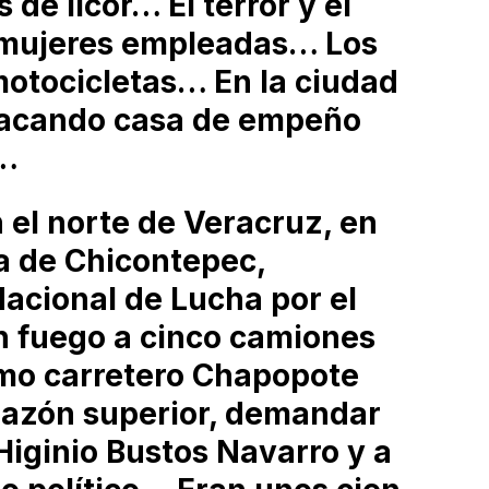
de licor… El terror y el
L
n mujeres empleadas… Los
D
otocicletas… En la ciudad
N
¿
tracando casa de empeño
l…
el norte de Veracruz, en
a de Chicontepec,
Nacional de Lucha por el
n fuego a cinco camiones
mo carretero Chapopote
razón superior, demandar
 Higinio Bustos Navarro y a