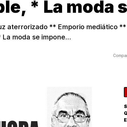
ible, * La moda 
z aterrorizado ** Emporio mediático **
** La moda se impone...
Compart
S
Q
E
P