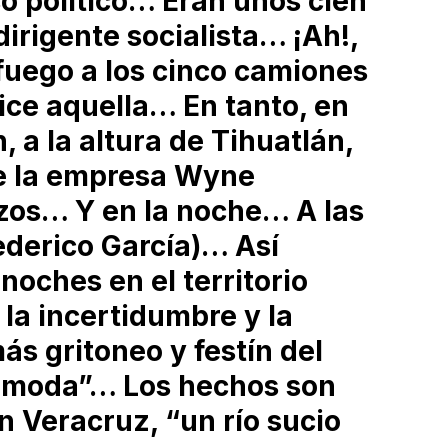
o político… Eran unos cien
dirigente socialista… ¡Ah!,
fuego a los cinco camiones
ice aquella… En tanto, en
, a la altura de Tihuatlán,
de la empresa Wyne
zos… Y en la noche… A las
ederico García)… Así
noches en el territorio
la incertidumbre y la
s gritoneo y festín del
 moda”… Los hechos son
n Veracruz, “un río sucio