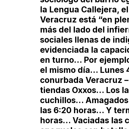
la Lengua Callejera, e
Veracruz está “en plen
más del lado del infi
sociales llenas de in
evidenciada la capacid
en turno… Por ejempl
el mismo día… Lunes 
conurbada Veracruz – 
tiendas Oxxos… Los la
cuchillos… Amagados l
las 6:20 horas… Y ter
horas… Vaciadas las 