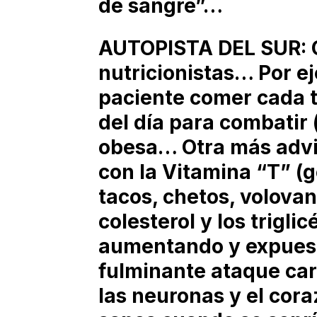
de sangre”…
AUTOPISTA DEL SUR: Co
nutricionistas… Por e
paciente comer cada t
del día para combatir 
obesa… Otra más advie
con la Vitamina “T” (g
tacos, chetos, volovane
colesterol y los trigli
aumentando y expuesto
fulminante ataque car
las neuronas y el cora