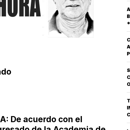
A
A
P
B
D
*
E
D
P
C
A
P
Q
L
ado
S
O
C
E
O
V
P
G
T
P
I
D
C
: De acuerdo con el
A
P
L
egresado de la Academia de
Q