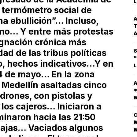
L
P
l termómetro social de
G
A
a ebullición”… Incluso,
C
T
erno… Y entre más protestas
A
dignación crónica más
C
S
ad de las tribus políticas
*
"
o, hechos indicativos…Y en
L
E
4 de mayo… En la zona
T
M
A
A
Medellín asaltadas cinco
D
*
drones, con pistolas y
L
M
V
os cajeros… Iniciaron a
C
minaron hacia las 21:50
M
cajas… Vaciados algunos
N