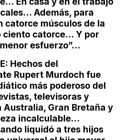
e… En casa y en el trabajo
micales… Además, para
n catorce músculos de la
o ciento catorce… Y por
l menor esfuerzo”…
: Hechos del
te Rupert Murdoch fue
iático más poderoso del
vistas, televisoras y
 Australia, Gran Bretaña y
eza incalculable…
ando liquidó a tres hijos