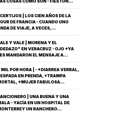
AS COSAS COMO SON - FIESTÓN...
EOR DE LA HISTORIA EN CUANTO A
OLPES CLIMÁTICOS *UNA OLA
CERTIJOS | LOS CIEN AÑOS DE LA
ALUROSA EN PRIMAVERA ROMPIÓ
OUR DE FRANCIA - CUANDO UNO
TODOS LOS…
NDA DE VIAJE, A VECES,
CIRCUNSTANCIALMENTE, OCURREN
OSAS QUE NO LLEVABAS PLANEADA
ALE Y VALE | MORENA Y EL
ME HAN OCURRIDO ALGUNAS
DEDAZO" EN VERACRUZ - OJO *YA
OCASIONES *AHORA REMEMORO
ES MANDARON EL MENSAJE A
STA PORQUE TENEMOS A UN
ODOS AQUELLOS PERSONAJES QUE
EXICANO EN EL TOP TEN DE…
SPIRAN A SER CANDIDATOS A
 MIL POR HORA | - *DIARREA VERBAL,
IPUTADOS LOCALES, EN ALGUNO DE
ESPADA EN PRENDA, *TRAMPA
OS 30 DISTRITOS QUE HAY EN
ORTAL, *MUJER FABULOSA...
ERACRUZ POR EL PARTIDO MORENA,
DESPUÉS QUE NO…
ANCIONERO | UNA BUENA Y UNA
ALA - YACÍA EN UN HOSPITAL DE
MONTERREY UN RANCHERO
ORTEÑO, VÍCTIMA DE LA PEOR DE