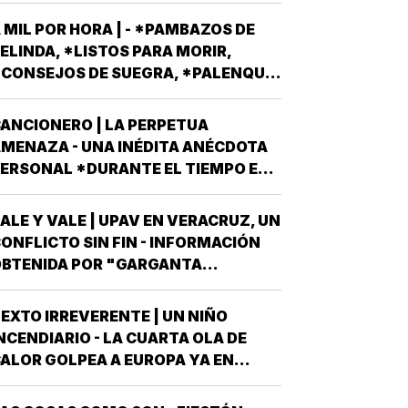
RMAS MÁS AFILADAS CON LA VISTA
 MIL POR HORA | - *PAMBAZOS DE
UESTA EN LA JORNADA DEL
ELINDA, *LISTOS PARA MORIR,
OMINGO 6 DE JUNIO DEL AÑO
CONSEJOS DE SUEGRA, *PALENQUE
NTRANTE *EL PROCESO ELECTORAL
E NAHLE...
ARA ELEGIR…
ANCIONERO | LA PERPETUA
MENAZA - UNA INÉDITA ANÉCDOTA
ERSONAL *DURANTE EL TIEMPO EN
UE EL CONJUNTO DE EDIFICIOS
LAMADO LOS PINOS FUE RESIDENCIA
ALE Y VALE | UPAV EN VERACRUZ, UN
FICIAL DEL PRESIDENTE DE MÉXICO,
ONFLICTO SIN FIN - INFORMACIÓN
STUVE AHÍ SOLAMENTE CUATRO
BTENIDA POR "GARGANTA
ECES, TRES DE ELLAS EN CALIDAD
ROFUNDA" SEÑALA QUE AL
DE…
OBIERNO DEL ESTADO *ESTÁ A
EXTO IRREVERENTE | UN NIÑO
UNTO DE "REVENTARLE" EL TEMA
NCENDIARIO - LA CUARTA OLA DE
E LA UNIVERSIDAD POPULAR
ALOR GOLPEA A EUROPA YA EN
UTÓNOMA DE VERACRUZ (UPAV) EN
LENA CANÍCULA Y TODO PINTA A
AS MANOS *Y NO ES…
UE ESTE 2026 SE UBICARÁ COMO EL