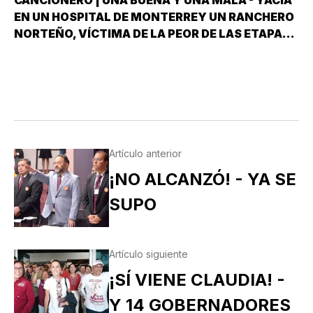
CANCIONERO | UNA BUENA Y UNA MALA - YACÍA
EN UN HOSPITAL DE MONTERREY UN RANCHERO
NORTEÑO, VÍCTIMA DE LA PEOR DE LAS ETAPAS
DE LA DIABETES *Y DÍJOLE EL GALENO:”LE
TENGO DOS NOTICIAS; UNA BUENA Y OTRA
MALA ¿CUÁL QUIERE QUE LE DIGA PRIMERO? NO,
POS…
Artículo anterior
¡NO ALCANZÓ! - YA SE
SUPO
Artículo siguiente
¡SÍ VIENE CLAUDIA! -
Y 14 GOBERNADORES