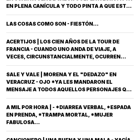
LAS MANOS *Y NO ES…
EN PLENA CANÍCULA Y TODO PINTA A QUE ESTE
2026 SE UBICARÁ COMO EL PEOR DE LA HISTORIA
EN CUANTO A GOLPES CLIMÁTICOS *UNA OLA
LAS COSAS COMO SON - FIESTÓN...
CALUROSA EN PRIMAVERA ROMPIÓ TODOS
LOS…
ACERTIJOS | LOS CIEN AÑOS DE LA TOUR DE
FRANCIA - CUANDO UNO ANDA DE VIAJE, A
VECES, CIRCUNSTANCIALMENTE, OCURREN
COSAS QUE NO LLEVABAS PLANEADA *ME HAN
OCURRIDO ALGUNAS OCASIONES *AHORA
SALE Y VALE | MORENA Y EL "DEDAZO" EN
REMEMORO ESTA PORQUE TENEMOS A UN
VERACRUZ - OJO *YA LES MANDARON EL
MEXICANO EN EL TOP TEN DE…
MENSAJE A TODOS AQUELLOS PERSONAJES QUE
ASPIRAN A SER CANDIDATOS A DIPUTADOS
LOCALES, EN ALGUNO DE LOS 30 DISTRITOS QUE
A MIL POR HORA | - *DIARREA VERBAL, *ESPADA
HAY EN VERACRUZ POR EL PARTIDO MORENA,
EN PRENDA, *TRAMPA MORTAL, *MUJER
DESPUÉS QUE NO…
FABULOSA...