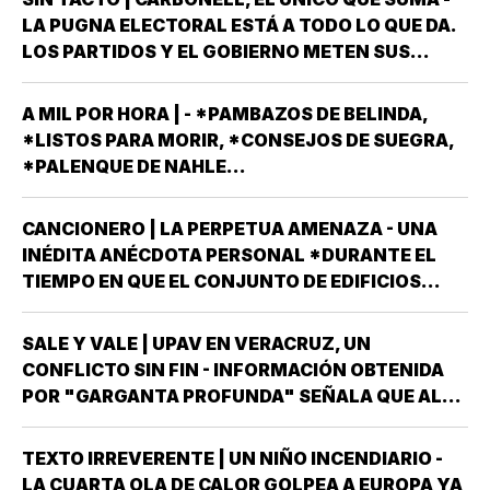
LA PUGNA ELECTORAL ESTÁ A TODO LO QUE DA.
LOS PARTIDOS Y EL GOBIERNO METEN SUS
ARMAS MÁS AFILADAS CON LA VISTA PUESTA EN
LA JORNADA DEL DOMINGO 6 DE JUNIO DEL AÑO
A MIL POR HORA | - *PAMBAZOS DE BELINDA,
ENTRANTE *EL PROCESO ELECTORAL PARA
*LISTOS PARA MORIR, *CONSEJOS DE SUEGRA,
ELEGIR…
*PALENQUE DE NAHLE...
CANCIONERO | LA PERPETUA AMENAZA - UNA
INÉDITA ANÉCDOTA PERSONAL *DURANTE EL
TIEMPO EN QUE EL CONJUNTO DE EDIFICIOS
LLAMADO LOS PINOS FUE RESIDENCIA OFICIAL
DEL PRESIDENTE DE MÉXICO, ESTUVE AHÍ
SALE Y VALE | UPAV EN VERACRUZ, UN
SOLAMENTE CUATRO VECES, TRES DE ELLAS EN
CONFLICTO SIN FIN - INFORMACIÓN OBTENIDA
CALIDAD DE…
POR "GARGANTA PROFUNDA" SEÑALA QUE AL
GOBIERNO DEL ESTADO *ESTÁ A PUNTO DE
"REVENTARLE" EL TEMA DE LA UNIVERSIDAD
TEXTO IRREVERENTE | UN NIÑO INCENDIARIO -
POPULAR AUTÓNOMA DE VERACRUZ (UPAV) EN
LA CUARTA OLA DE CALOR GOLPEA A EUROPA YA