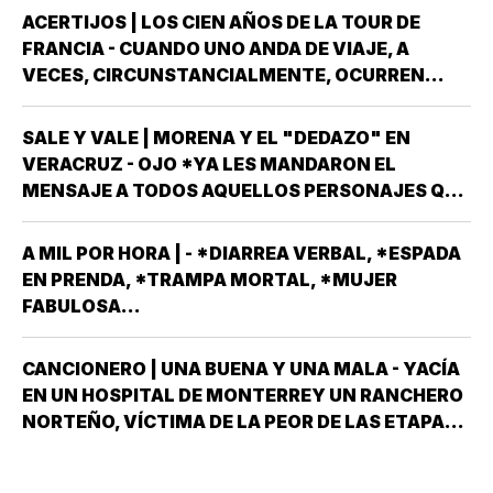
LOS…
ACERTIJOS | LOS CIEN AÑOS DE LA TOUR DE
FRANCIA - CUANDO UNO ANDA DE VIAJE, A
VECES, CIRCUNSTANCIALMENTE, OCURREN
COSAS QUE NO LLEVABAS PLANEADA *ME HAN
OCURRIDO ALGUNAS OCASIONES *AHORA
SALE Y VALE | MORENA Y EL "DEDAZO" EN
REMEMORO ESTA PORQUE TENEMOS A UN
VERACRUZ - OJO *YA LES MANDARON EL
MEXICANO EN EL TOP TEN DE…
MENSAJE A TODOS AQUELLOS PERSONAJES QUE
ASPIRAN A SER CANDIDATOS A DIPUTADOS
LOCALES, EN ALGUNO DE LOS 30 DISTRITOS QUE
A MIL POR HORA | - *DIARREA VERBAL, *ESPADA
HAY EN VERACRUZ POR EL PARTIDO MORENA,
EN PRENDA, *TRAMPA MORTAL, *MUJER
DESPUÉS QUE NO…
FABULOSA...
CANCIONERO | UNA BUENA Y UNA MALA - YACÍA
EN UN HOSPITAL DE MONTERREY UN RANCHERO
NORTEÑO, VÍCTIMA DE LA PEOR DE LAS ETAPAS
DE LA DIABETES *Y DÍJOLE EL GALENO:”LE
TENGO DOS NOTICIAS; UNA BUENA Y OTRA