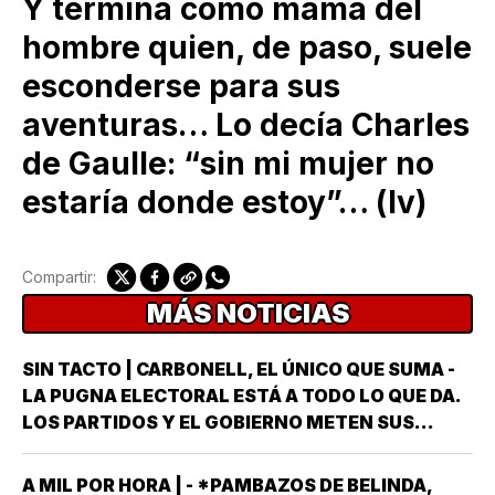
Y termina como mamá del
hombre quien, de paso, suele
esconderse para sus
aventuras… Lo decía Charles
de Gaulle: “sin mi mujer no
estaría donde estoy”… (lv)
Compartir:
MÁS NOTICIAS
SIN TACTO | CARBONELL, EL ÚNICO QUE SUMA -
LA PUGNA ELECTORAL ESTÁ A TODO LO QUE DA.
LOS PARTIDOS Y EL GOBIERNO METEN SUS
ARMAS MÁS AFILADAS CON LA VISTA PUESTA EN
LA JORNADA DEL DOMINGO 6 DE JUNIO DEL AÑO
A MIL POR HORA | - *PAMBAZOS DE BELINDA,