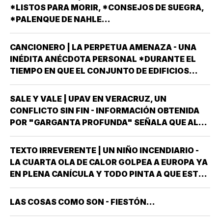
ENTRANTE *EL PROCESO ELECTORAL PARA
*LISTOS PARA MORIR, *CONSEJOS DE SUEGRA,
ELEGIR…
*PALENQUE DE NAHLE...
CANCIONERO | LA PERPETUA AMENAZA - UNA
INÉDITA ANÉCDOTA PERSONAL *DURANTE EL
TIEMPO EN QUE EL CONJUNTO DE EDIFICIOS
LLAMADO LOS PINOS FUE RESIDENCIA OFICIAL
DEL PRESIDENTE DE MÉXICO, ESTUVE AHÍ
SALE Y VALE | UPAV EN VERACRUZ, UN
SOLAMENTE CUATRO VECES, TRES DE ELLAS EN
CONFLICTO SIN FIN - INFORMACIÓN OBTENIDA
CALIDAD DE…
POR "GARGANTA PROFUNDA" SEÑALA QUE AL
GOBIERNO DEL ESTADO *ESTÁ A PUNTO DE
"REVENTARLE" EL TEMA DE LA UNIVERSIDAD
TEXTO IRREVERENTE | UN NIÑO INCENDIARIO -
POPULAR AUTÓNOMA DE VERACRUZ (UPAV) EN
LA CUARTA OLA DE CALOR GOLPEA A EUROPA YA
LAS MANOS *Y NO ES…
EN PLENA CANÍCULA Y TODO PINTA A QUE ESTE
2026 SE UBICARÁ COMO EL PEOR DE LA HISTORIA
EN CUANTO A GOLPES CLIMÁTICOS *UNA OLA
LAS COSAS COMO SON - FIESTÓN...
CALUROSA EN PRIMAVERA ROMPIÓ TODOS