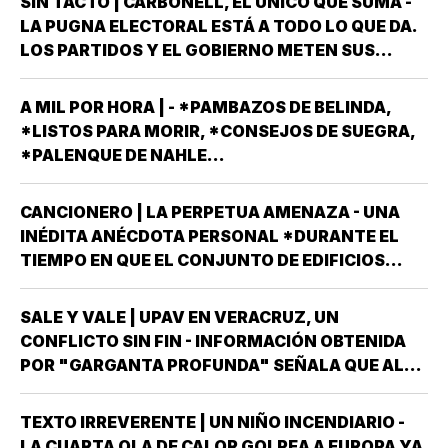
SIN TACTO | CARBONELL, EL ÚNICO QUE SUMA -
LA PUGNA ELECTORAL ESTÁ A TODO LO QUE DA.
LOS PARTIDOS Y EL GOBIERNO METEN SUS
ARMAS MÁS AFILADAS CON LA VISTA PUESTA EN
LA JORNADA DEL DOMINGO 6 DE JUNIO DEL AÑO
A MIL POR HORA | - *PAMBAZOS DE BELINDA,
ENTRANTE *EL PROCESO ELECTORAL PARA
*LISTOS PARA MORIR, *CONSEJOS DE SUEGRA,
ELEGIR…
*PALENQUE DE NAHLE...
CANCIONERO | LA PERPETUA AMENAZA - UNA
INÉDITA ANÉCDOTA PERSONAL *DURANTE EL
TIEMPO EN QUE EL CONJUNTO DE EDIFICIOS
LLAMADO LOS PINOS FUE RESIDENCIA OFICIAL
DEL PRESIDENTE DE MÉXICO, ESTUVE AHÍ
SALE Y VALE | UPAV EN VERACRUZ, UN
SOLAMENTE CUATRO VECES, TRES DE ELLAS EN
CONFLICTO SIN FIN - INFORMACIÓN OBTENIDA
CALIDAD DE…
POR "GARGANTA PROFUNDA" SEÑALA QUE AL
GOBIERNO DEL ESTADO *ESTÁ A PUNTO DE
"REVENTARLE" EL TEMA DE LA UNIVERSIDAD
TEXTO IRREVERENTE | UN NIÑO INCENDIARIO -
POPULAR AUTÓNOMA DE VERACRUZ (UPAV) EN
LA CUARTA OLA DE CALOR GOLPEA A EUROPA YA