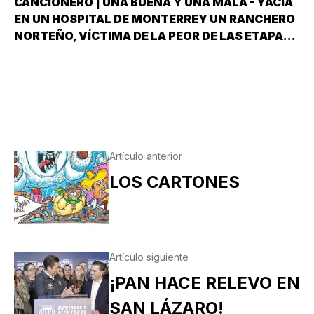
CANCIONERO | UNA BUENA Y UNA MALA - YACÍA
EN UN HOSPITAL DE MONTERREY UN RANCHERO
NORTEÑO, VÍCTIMA DE LA PEOR DE LAS ETAPAS
DE LA DIABETES *Y DÍJOLE EL GALENO:”LE
TENGO DOS NOTICIAS; UNA BUENA Y OTRA
MALA ¿CUÁL QUIERE QUE LE DIGA PRIMERO? NO,
POS…
Artículo anterior
LOS CARTONES
Artículo siguiente
¡PAN HACE RELEVO EN
SAN LÁZARO!