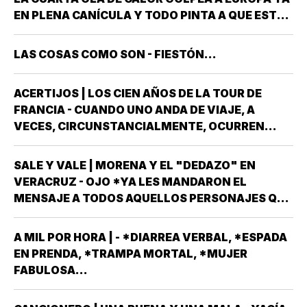
LAS MANOS *Y NO ES…
EN PLENA CANÍCULA Y TODO PINTA A QUE ESTE
2026 SE UBICARÁ COMO EL PEOR DE LA HISTORIA
EN CUANTO A GOLPES CLIMÁTICOS *UNA OLA
LAS COSAS COMO SON - FIESTÓN...
CALUROSA EN PRIMAVERA ROMPIÓ TODOS
LOS…
ACERTIJOS | LOS CIEN AÑOS DE LA TOUR DE
FRANCIA - CUANDO UNO ANDA DE VIAJE, A
VECES, CIRCUNSTANCIALMENTE, OCURREN
COSAS QUE NO LLEVABAS PLANEADA *ME HAN
OCURRIDO ALGUNAS OCASIONES *AHORA
SALE Y VALE | MORENA Y EL "DEDAZO" EN
REMEMORO ESTA PORQUE TENEMOS A UN
VERACRUZ - OJO *YA LES MANDARON EL
MEXICANO EN EL TOP TEN DE…
MENSAJE A TODOS AQUELLOS PERSONAJES QUE
ASPIRAN A SER CANDIDATOS A DIPUTADOS
LOCALES, EN ALGUNO DE LOS 30 DISTRITOS QUE
A MIL POR HORA | - *DIARREA VERBAL, *ESPADA
HAY EN VERACRUZ POR EL PARTIDO MORENA,
EN PRENDA, *TRAMPA MORTAL, *MUJER
DESPUÉS QUE NO…
FABULOSA...