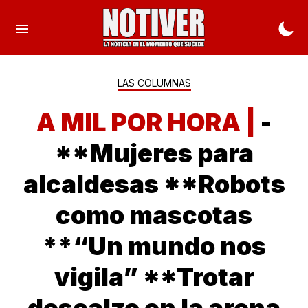
LAS COLUMNAS
A MIL POR HORA |
-
**Mujeres para
alcaldesas **Robots
como mascotas
**“Un mundo nos
vigila” **Trotar