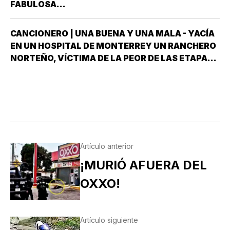
FABULOSA...
CANCIONERO | UNA BUENA Y UNA MALA - YACÍA
EN UN HOSPITAL DE MONTERREY UN RANCHERO
NORTEÑO, VÍCTIMA DE LA PEOR DE LAS ETAPAS
DE LA DIABETES *Y DÍJOLE EL GALENO:”LE
TENGO DOS NOTICIAS; UNA BUENA Y OTRA
MALA ¿CUÁL QUIERE QUE LE DIGA PRIMERO? NO,
POS…
Artículo anterior
¡MURIÓ AFUERA DEL
OXXO!
Artículo siguiente