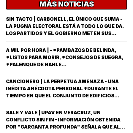
MÁS NOTICIAS
SIN TACTO | CARBONELL, EL ÚNICO QUE SUMA -
LA PUGNA ELECTORAL ESTÁ A TODO LO QUE DA.
LOS PARTIDOS Y EL GOBIERNO METEN SUS
ARMAS MÁS AFILADAS CON LA VISTA PUESTA EN
LA JORNADA DEL DOMINGO 6 DE JUNIO DEL AÑO
A MIL POR HORA | - *PAMBAZOS DE BELINDA,
ENTRANTE *EL PROCESO ELECTORAL PARA
*LISTOS PARA MORIR, *CONSEJOS DE SUEGRA,
ELEGIR…
*PALENQUE DE NAHLE...
CANCIONERO | LA PERPETUA AMENAZA - UNA
INÉDITA ANÉCDOTA PERSONAL *DURANTE EL
TIEMPO EN QUE EL CONJUNTO DE EDIFICIOS
LLAMADO LOS PINOS FUE RESIDENCIA OFICIAL
DEL PRESIDENTE DE MÉXICO, ESTUVE AHÍ
SALE Y VALE | UPAV EN VERACRUZ, UN
SOLAMENTE CUATRO VECES, TRES DE ELLAS EN
CONFLICTO SIN FIN - INFORMACIÓN OBTENIDA
CALIDAD DE…
POR "GARGANTA PROFUNDA" SEÑALA QUE AL