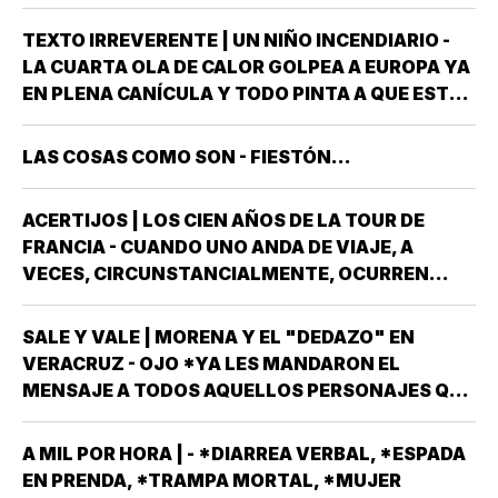
GOBIERNO DEL ESTADO *ESTÁ A PUNTO DE
"REVENTARLE" EL TEMA DE LA UNIVERSIDAD
TEXTO IRREVERENTE | UN NIÑO INCENDIARIO -
POPULAR AUTÓNOMA DE VERACRUZ (UPAV) EN
LA CUARTA OLA DE CALOR GOLPEA A EUROPA YA
LAS MANOS *Y NO ES…
EN PLENA CANÍCULA Y TODO PINTA A QUE ESTE
2026 SE UBICARÁ COMO EL PEOR DE LA HISTORIA
EN CUANTO A GOLPES CLIMÁTICOS *UNA OLA
LAS COSAS COMO SON - FIESTÓN...
CALUROSA EN PRIMAVERA ROMPIÓ TODOS
LOS…
ACERTIJOS | LOS CIEN AÑOS DE LA TOUR DE
FRANCIA - CUANDO UNO ANDA DE VIAJE, A
VECES, CIRCUNSTANCIALMENTE, OCURREN
COSAS QUE NO LLEVABAS PLANEADA *ME HAN
OCURRIDO ALGUNAS OCASIONES *AHORA
SALE Y VALE | MORENA Y EL "DEDAZO" EN
REMEMORO ESTA PORQUE TENEMOS A UN
VERACRUZ - OJO *YA LES MANDARON EL
MEXICANO EN EL TOP TEN DE…
MENSAJE A TODOS AQUELLOS PERSONAJES QUE
ASPIRAN A SER CANDIDATOS A DIPUTADOS
LOCALES, EN ALGUNO DE LOS 30 DISTRITOS QUE
A MIL POR HORA | - *DIARREA VERBAL, *ESPADA
HAY EN VERACRUZ POR EL PARTIDO MORENA,
EN PRENDA, *TRAMPA MORTAL, *MUJER
DESPUÉS QUE NO…