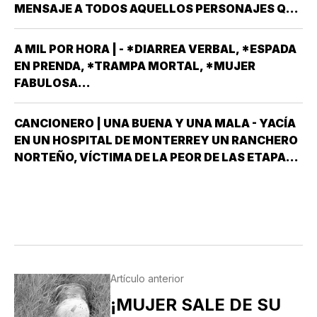
MEXICANO EN EL TOP TEN DE…
MENSAJE A TODOS AQUELLOS PERSONAJES QUE
ASPIRAN A SER CANDIDATOS A DIPUTADOS
LOCALES, EN ALGUNO DE LOS 30 DISTRITOS QUE
A MIL POR HORA | - *DIARREA VERBAL, *ESPADA
HAY EN VERACRUZ POR EL PARTIDO MORENA,
EN PRENDA, *TRAMPA MORTAL, *MUJER
DESPUÉS QUE NO…
FABULOSA...
CANCIONERO | UNA BUENA Y UNA MALA - YACÍA
EN UN HOSPITAL DE MONTERREY UN RANCHERO
NORTEÑO, VÍCTIMA DE LA PEOR DE LAS ETAPAS
DE LA DIABETES *Y DÍJOLE EL GALENO:”LE
TENGO DOS NOTICIAS; UNA BUENA Y OTRA
MALA ¿CUÁL QUIERE QUE LE DIGA PRIMERO? NO,
POS…
Artículo anterior
¡MUJER SALE DE SU