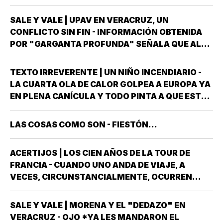
LLAMADO LOS PINOS FUE RESIDENCIA OFICIAL
DEL PRESIDENTE DE MÉXICO, ESTUVE AHÍ
SALE Y VALE | UPAV EN VERACRUZ, UN
SOLAMENTE CUATRO VECES, TRES DE ELLAS EN
CONFLICTO SIN FIN - INFORMACIÓN OBTENIDA
CALIDAD DE…
POR "GARGANTA PROFUNDA" SEÑALA QUE AL
GOBIERNO DEL ESTADO *ESTÁ A PUNTO DE
"REVENTARLE" EL TEMA DE LA UNIVERSIDAD
TEXTO IRREVERENTE | UN NIÑO INCENDIARIO -
POPULAR AUTÓNOMA DE VERACRUZ (UPAV) EN
LA CUARTA OLA DE CALOR GOLPEA A EUROPA YA
LAS MANOS *Y NO ES…
EN PLENA CANÍCULA Y TODO PINTA A QUE ESTE
2026 SE UBICARÁ COMO EL PEOR DE LA HISTORIA
EN CUANTO A GOLPES CLIMÁTICOS *UNA OLA
LAS COSAS COMO SON - FIESTÓN...
CALUROSA EN PRIMAVERA ROMPIÓ TODOS
LOS…
ACERTIJOS | LOS CIEN AÑOS DE LA TOUR DE
FRANCIA - CUANDO UNO ANDA DE VIAJE, A
VECES, CIRCUNSTANCIALMENTE, OCURREN
COSAS QUE NO LLEVABAS PLANEADA *ME HAN
OCURRIDO ALGUNAS OCASIONES *AHORA
SALE Y VALE | MORENA Y EL "DEDAZO" EN
REMEMORO ESTA PORQUE TENEMOS A UN
VERACRUZ - OJO *YA LES MANDARON EL