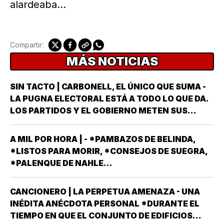
alardeaba…
Compartir:
MÁS NOTICIAS
SIN TACTO | CARBONELL, EL ÚNICO QUE SUMA -
LA PUGNA ELECTORAL ESTÁ A TODO LO QUE DA.
LOS PARTIDOS Y EL GOBIERNO METEN SUS
ARMAS MÁS AFILADAS CON LA VISTA PUESTA EN
LA JORNADA DEL DOMINGO 6 DE JUNIO DEL AÑO
A MIL POR HORA | - *PAMBAZOS DE BELINDA,
ENTRANTE *EL PROCESO ELECTORAL PARA
*LISTOS PARA MORIR, *CONSEJOS DE SUEGRA,
ELEGIR…
*PALENQUE DE NAHLE...
CANCIONERO | LA PERPETUA AMENAZA - UNA
INÉDITA ANÉCDOTA PERSONAL *DURANTE EL
TIEMPO EN QUE EL CONJUNTO DE EDIFICIOS