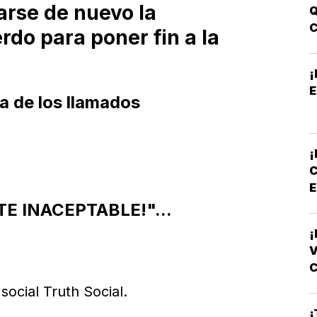
arse de nuevo la
Q
rdo para poner fin a la
B
E
a de los llamados
¡
E
TE INACEPTABLE!"...
¡
C
L
social Truth Social.
¡