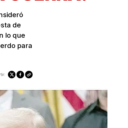
nsideró
esta de
n lo que
uerdo para
ir: