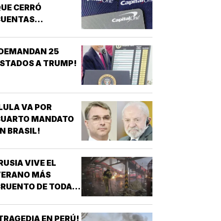
UE CERRÓ
CUENTAS
ANCARIAS DE
TRUMP!
¡DEMANDAN 25
STADOS A TRUMP!
LULA VA POR
CUARTO MANDATO
N BRASIL!
RUSIA VIVE EL
VERANO MÁS
RUENTO DE TODA
A GUERRA!
TRAGEDIA EN PERÚ!