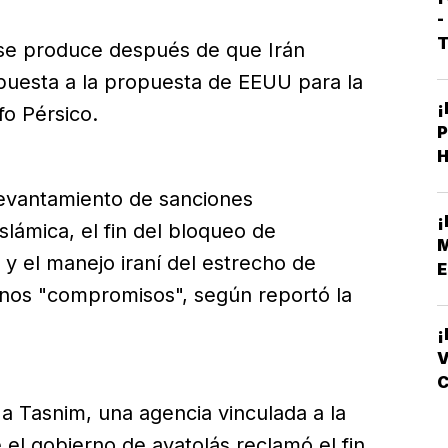
-
T
se produce después de que Irán
puesta a la propuesta de EEUU para la
¡
fo Pérsico.
L
 levantamiento de sanciones
¡
lámica, el fin del bloqueo de
 y el manejo iraní del estrecho de
E
nos "compromisos", según reportó la
¡
V
C
a Tasnim, una agencia vinculada a la
 el gobierno de ayatolás reclamó el fin