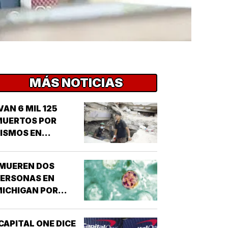
MÁS NOTICIAS
VAN 6 MIL 125
MUERTOS POR
ISMOS EN
VENEZUELA!
¡MUEREN DOS
PERSONAS EN
ICHIGAN POR
ROTE DE
ICLOSPORIASIS!
CAPITAL ONE DICE