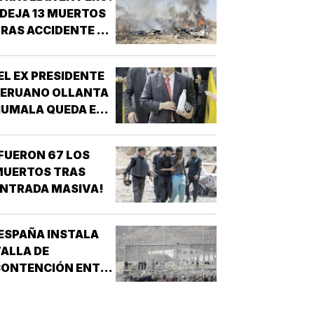
 DEJA 13 MUERTOS
RAS ACCIDENTE DE
AVIONETA
EL EX PRESIDENTE
PERUANO OLLANTA
HUMALA QUEDA EN
IBERTAD!
FUERON 67 LOS
MUERTOS TRAS
NTRADA MASIVA!
ESPAÑA INSTALA
ALLA DE
CONTENCIÓN ENTRE
EUTA Y
MARRUECOS!