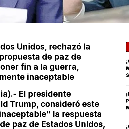
ados Unidos, rechazó la
a propuesta de paz de
¡
ner fin a la guerra,
lmente inaceptable
S
).- El presidente
ld Trump, consideró este
M
inaceptable" la respuesta
B
C
 de paz de Estados Unidos,
¡