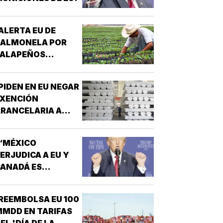
ALERTA EU DE
SALMONELA POR
JALAPEÑOS
MEXICANOS!
PIDEN EN EU NEGAR
EXENCIÓN
RANCELARIA A
LUMINIO EN T-
MEC!
“MÉXICO
ERJUDICA A EU Y
ANADÁ ES
EPUGNANTE”! -
TRUMP
REEMBOLSA EU 100
MDD EN TARIFAS
EL 'DÍA DE LA