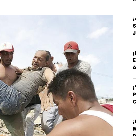
¡
¡
A
A
¡
P
C
R
¡
M
D