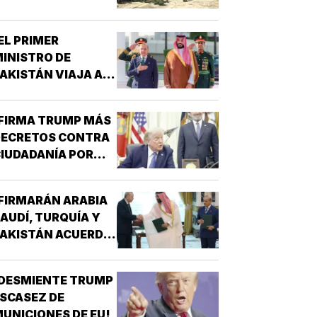
EMPRESAS
INCULADAS A LA
EL PRIMER
DQUISICIÓN DE
INISTRO DE
ARMAS!
AKISTÁN VIAJA A
RABIA SAUDITA!
FIRMA TRUMP MÁS
DECRETOS CONTRA
IUDADANÍA POR
ACIMIENTO!
FIRMARÁN ARABIA
AUDÍ, TURQUÍA Y
AKISTÁN ACUERDO
E DEFENSA!
DESMIENTE TRUMP
SCASEZ DE
UNICIONES DE EU!