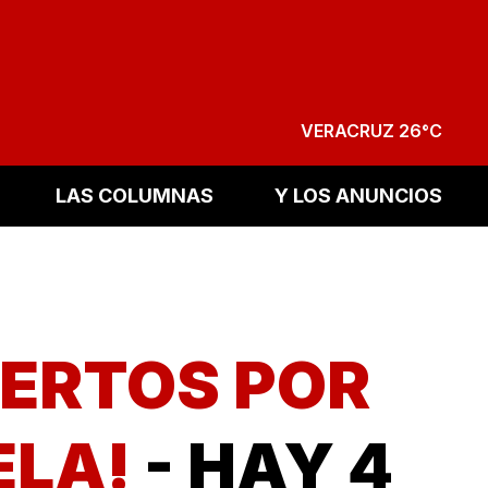
VERACRUZ 26°C
LAS COLUMNAS
Y LOS ANUNCIOS
UERTOS POR
ELA!
- HAY 4