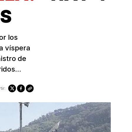
OS
or los
a víspera
istro de
idos...
ir: