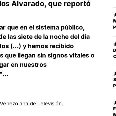
los Alvarado, que reportó
V
¡
A
M
r que en el sistema público,
P
A
e las siete de la noche del día
¡
os (...) y hemos recibido
 que llegan sin signos vitales o
C
N
egar en nuestros
...
¡
S
P
D
¡
 Venezolana de Televisión.
E
M