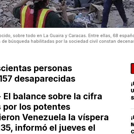
ido, sobre todo en La Guaira y Caracas. Entre ellas, 68 españo
s de búsqueda habilitadas por la sociedad civil constan dece
cientas personas
 157 desaparecidas
¡
U
El balance sobre la cifra
S
 por los potentes
R
eron Venezuela la víspera
¡
M
35, informó el jueves el