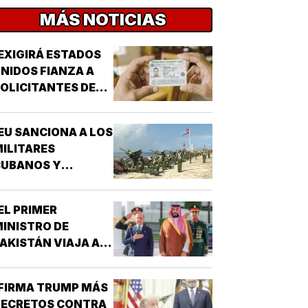
MÁS NOTICIAS
EXIGIRÁ ESTADOS
NIDOS FIANZA A
OLICITANTES DE
ESIDENCIA!
EU SANCIONA A LOS
ILITARES
CUBANOS Y
EMPRESAS
INCULADAS A LA
EL PRIMER
DQUISICIÓN DE
INISTRO DE
ARMAS!
AKISTÁN VIAJA A
RABIA SAUDITA!
FIRMA TRUMP MÁS
DECRETOS CONTRA