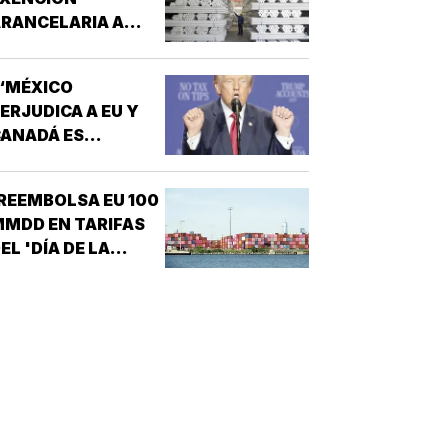
RANCELARIA A
LUMINIO EN T-
MEC!
“MÉXICO
ERJUDICA A EU Y
ANADÁ ES
EPUGNANTE”! -
TRUMP
REEMBOLSA EU 100
MDD EN TARIFAS
EL 'DÍA DE LA
IBERACIÓN'!