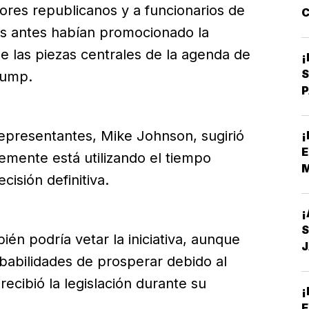
dores republicanos y a funcionarios de
C
N
as antes habían promocionado la
de las piezas centrales de la agenda de
¡
S
rump.
P
D
epresentantes, Mike Johnson, sugirió
¡
E
mente está utilizando el tiempo
M
isión definitiva.
¡
én podría vetar la iniciativa, aunque
babilidades de prosperar debido al
recibió la legislación durante su
¡