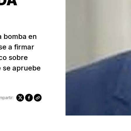
NDA
na bomba en
se a firmar
ico sobre
e se apruebe
partir: