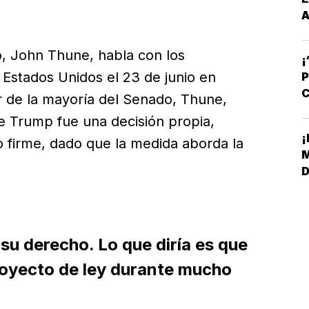
A
A
o, John Thune, habla con los
¡
s Estados Unidos el 23 de junio en
P
C
r de la mayoría del Senado, Thune,
R
e Trump fue una decisión propia,
¡
 firme, dado que la medida aborda la
M
D
L
su derecho. Lo que diría es que
royecto de ley durante mucho