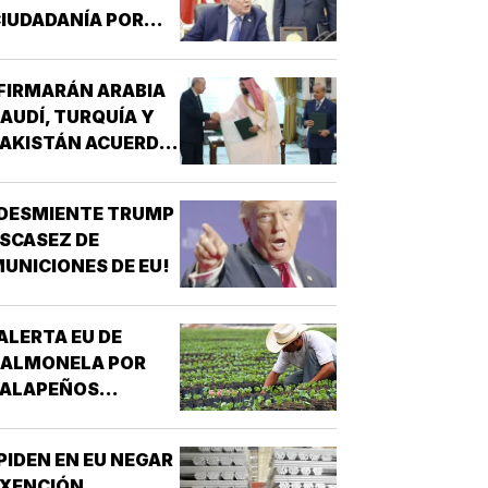
IUDADANÍA POR
ACIMIENTO!
FIRMARÁN ARABIA
AUDÍ, TURQUÍA Y
AKISTÁN ACUERDO
E DEFENSA!
DESMIENTE TRUMP
SCASEZ DE
UNICIONES DE EU!
ALERTA EU DE
SALMONELA POR
JALAPEÑOS
MEXICANOS!
PIDEN EN EU NEGAR
EXENCIÓN