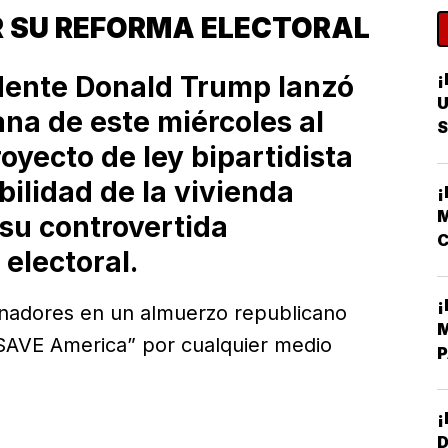
R SU REFORMA ELECTORAL
¡
idente Donald Trump lanzó
U
a de este miércoles al
S
oyecto de ley bipartidista
R
bilidad de la vivienda
¡
M
su controvertida
 electoral.
V
¡
enadores en un almuerzo republicano
A
M
SAVE America” por cualquier medio
P
A
¡