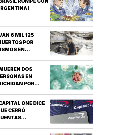
BRASIL ROMPE CON
ARGENTINA!
VAN 6 MIL 125
MUERTOS POR
ISMOS EN
VENEZUELA!
¡MUEREN DOS
PERSONAS EN
ICHIGAN POR
ROTE DE
ICLOSPORIASIS!
CAPITAL ONE DICE
UE CERRÓ
CUENTAS
ANCARIAS DE
TRUMP!