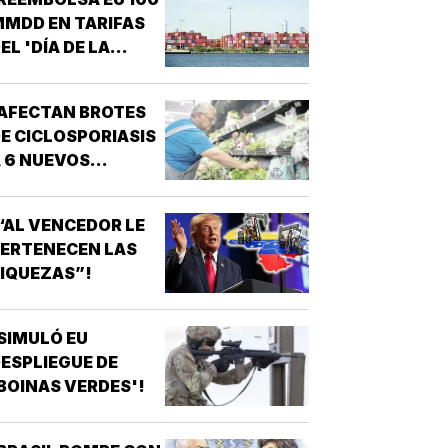
MDD EN TARIFAS
EL 'DÍA DE LA
IBERACIÓN'!
AFECTAN BROTES
E CICLOSPORIASIS
 6 NUEVOS
STADOS EN EU!
“AL VENCEDOR LE
ERTENECEN LAS
IQUEZAS”!
SIMULÓ EU
ESPLIEGUE DE
BOINAS VERDES'!