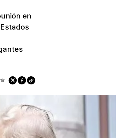
reunión en
 Estados
gantes
ir: