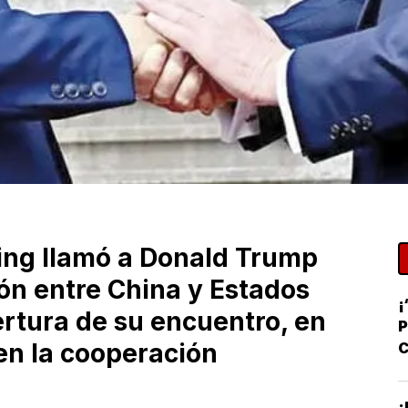
ping llamó a Donald Trump
ión entre China y Estados
¡
ertura de su encuentro, en
P
en la cooperación
C
R
¡