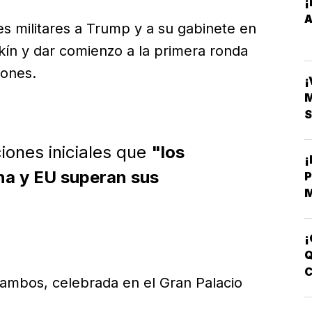
¡
es militares a Trump y a su gabinete en
kín y dar comienzo a la primera ronda
iones.
¡
S
iones iniciales que
"los
na y EU superan sus
M
B
C
¡
Q
 ambos, celebrada en el Gran Palacio
B