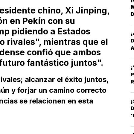
M
esidente chino, Xi Jinping,
D
ón en Pekín con su
L
p pidiendo a Estados
¡
o rivales", mientras que el
D
A
dense confió que ambos
E
uturo fantástico juntos".
¡
P
vales; alcanzar el éxito juntos,
R
ún y forjar un camino correcto
ncias se relacionen en esta
¡
D
'