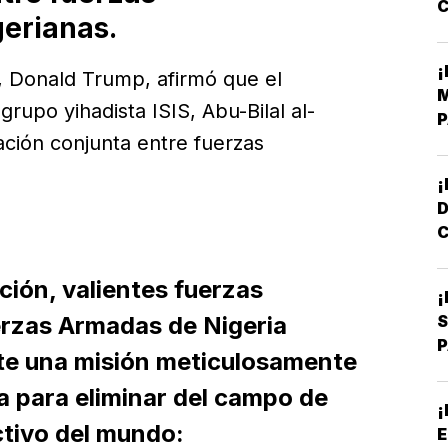
erianas.
V
¡
, Donald Trump, afirmó que el
A
M
upo yihadista ISIS, Abu-Bilal al-
P
ación conjunta entre fuerzas
A
¡
C
N
ción, valientes fuerzas
¡
erzas Armadas de Nigeria
S
P
e una misión meticulosamente
D
a para eliminar del campo de
¡
activo del mundo:
E