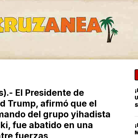
¡
).- El Presidente de
U
d Trump, afirmó que el
S
mando del grupo yihadista
R
uki, fue abatido en una
¡
M
tre fuerzas