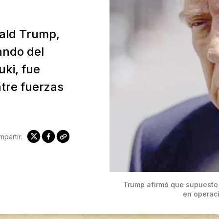
nald Trump,
ando del
uki, fue
tre fuerzas
partir:
Trump afirmó que supuesto s
en operaci