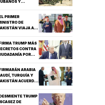
CUBANOS Y
EMPRESAS
INCULADAS A LA
EL PRIMER
DQUISICIÓN DE
INISTRO DE
ARMAS!
AKISTÁN VIAJA A
RABIA SAUDITA!
FIRMA TRUMP MÁS
DECRETOS CONTRA
IUDADANÍA POR
ACIMIENTO!
FIRMARÁN ARABIA
AUDÍ, TURQUÍA Y
AKISTÁN ACUERDO
E DEFENSA!
DESMIENTE TRUMP
SCASEZ DE