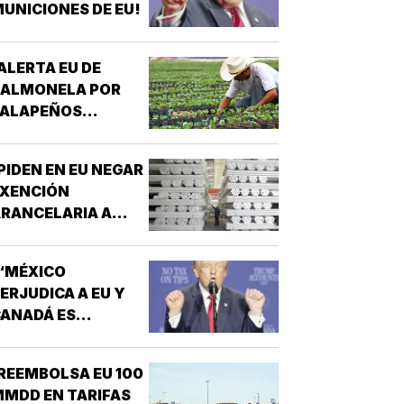
UNICIONES DE EU!
ALERTA EU DE
SALMONELA POR
JALAPEÑOS
MEXICANOS!
PIDEN EN EU NEGAR
EXENCIÓN
RANCELARIA A
LUMINIO EN T-
MEC!
“MÉXICO
ERJUDICA A EU Y
ANADÁ ES
EPUGNANTE”! -
TRUMP
REEMBOLSA EU 100
MDD EN TARIFAS