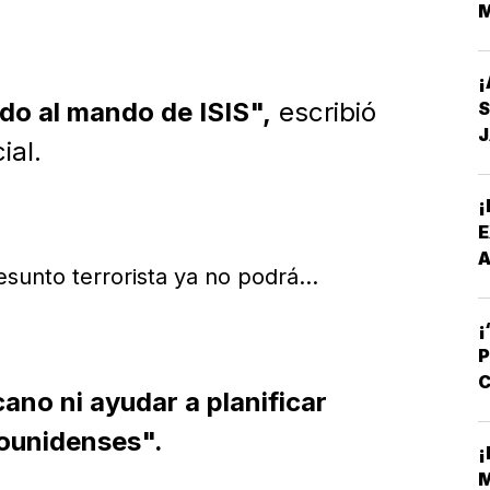
M
¡
ndo al mando de ISIS",
escribió
ial.
¡
A
sunto terrorista ya no podrá...
A
¡
P
C
cano ni ayudar a planificar
R
ounidenses".
¡
M