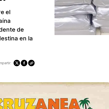
e el
aína
dente de
destina en la
partir: