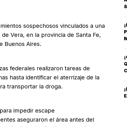
S
imientos sospechosos vinculados a una
ad de Vera, en la provincia de Santa Fe,
M
e Buenos Aires.
B
C
¡
Q
as federales realizaron tareas de
s hasta identificar el aterrizaje de la
B
ra transportar la droga.
E
 para impedir escape
gentes aseguraron el área antes del