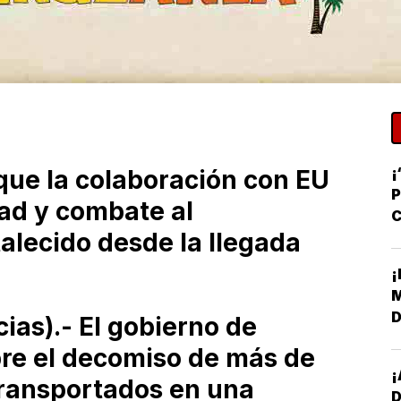
¡
que la colaboración con EU
P
ad y combate al
C
talecido desde la llegada
R
¡
M
D
as).- El gobierno de
L
re el decomiso de más de
¡
transportados en una
D