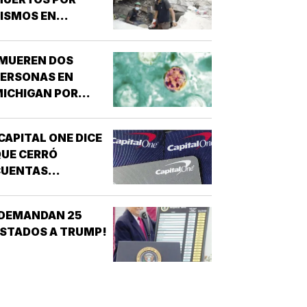
ISMOS EN
VENEZUELA!
¡MUEREN DOS
PERSONAS EN
ICHIGAN POR
ROTE DE
ICLOSPORIASIS!
CAPITAL ONE DICE
UE CERRÓ
CUENTAS
ANCARIAS DE
TRUMP!
¡DEMANDAN 25
STADOS A TRUMP!