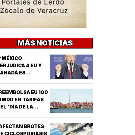
MÁS NOTICIAS
“MÉXICO
ERJUDICA A EU Y
ANADÁ ES
EPUGNANTE”! -
TRUMP
REEMBOLSA EU 100
MDD EN TARIFAS
EL 'DÍA DE LA
IBERACIÓN'!
AFECTAN BROTES
E CICLOSPORIASIS