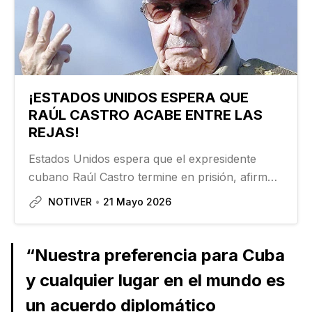
¡ESTADOS UNIDOS ESPERA QUE
RAÚL CASTRO ACABE ENTRE LAS
REJAS!
Estados Unidos espera que el expresidente
cubano Raúl Castro termine en prisión, afirmó
este miércoles el Fiscal General en funciones,
NOTIVER
21 Mayo 2026
Todd Blanche, tras la histórica inculpación por
tres cargos en su contra…
“Nuestra preferencia para Cuba
y cualquier lugar en el mundo es
un acuerdo diplomático