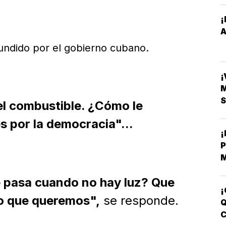
¡
fundido por el gobierno cubano.
¡
S
el combustible. ¿Cómo le
 por la democracia"...
M
B
 pasa cuando no hay luz? Que
C
¡
lo que queremos",
se responde.
Q