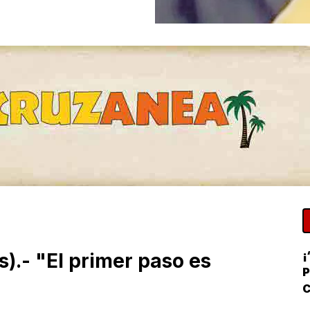
¡
.- "El primer paso es
P
C
R