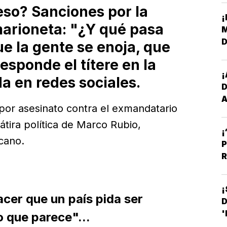
so? Sanciones por la
¡
marioneta: "¿Y qué pasa
M
D
e la gente se enoja, que
L
esponde el títere en la
¡
da en redes sociales.
D
A
por asesinato contra el exmandatario
E
átira política de Marco Rubio,
¡
cano.
P
R
¡
er que un país pida ser
D
'
o que parece"...