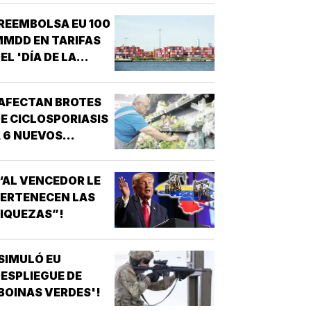
TRUMP
REEMBOLSA EU 100
MDD EN TARIFAS
EL 'DÍA DE LA
IBERACIÓN'!
AFECTAN BROTES
E CICLOSPORIASIS
 6 NUEVOS
STADOS EN EU!
“AL VENCEDOR LE
ERTENECEN LAS
IQUEZAS”!
SIMULÓ EU
ESPLIEGUE DE
BOINAS VERDES'!