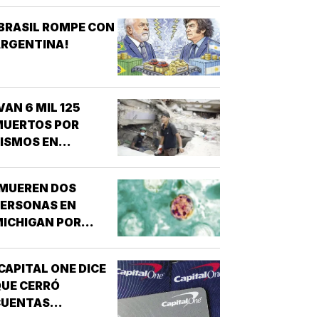
BRASIL ROMPE CON
ARGENTINA!
VAN 6 MIL 125
MUERTOS POR
ISMOS EN
VENEZUELA!
¡MUEREN DOS
PERSONAS EN
ICHIGAN POR
ROTE DE
ICLOSPORIASIS!
CAPITAL ONE DICE
UE CERRÓ
CUENTAS