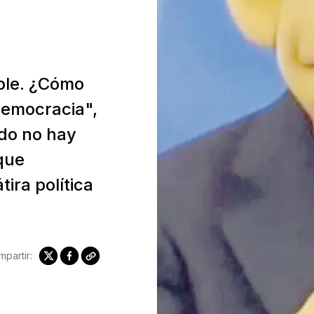
ible. ¿Cómo
democracia",
ndo no hay
 que
tira política
partir: