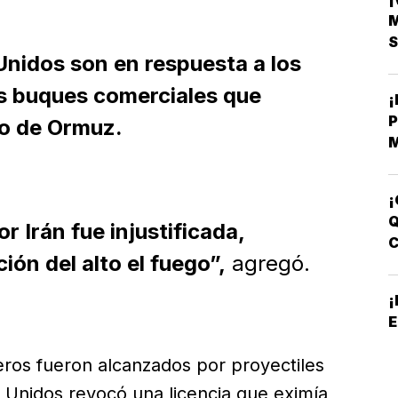
S
nidos son en respuesta a los
es buques comerciales que
ho de Ormuz.
M
B
C
¡
Q
 Irán fue injustificada,
ción del alto el fuego”,
agregó.
B
E
eros fueron alcanzados por proyectiles
Unidos revocó una licencia que eximía