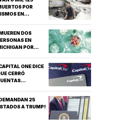
MUERTOS POR
ISMOS EN
VENEZUELA!
¡MUEREN DOS
PERSONAS EN
ICHIGAN POR
ROTE DE
ICLOSPORIASIS!
CAPITAL ONE DICE
UE CERRÓ
CUENTAS
ANCARIAS DE
TRUMP!
¡DEMANDAN 25
STADOS A TRUMP!