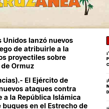
os Unidos lanzó nuevos
ego de atribuirle a la
¡
os proyectiles sobre
P
o de Ormuz
C
R
as).- El Ejército de
¡
M
 nuevos ataques contra
D
e a la República Islámica
L
e buques en el Estrecho de
¡