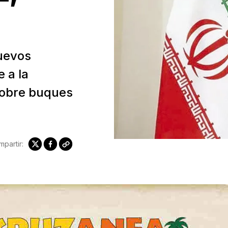
nuevos
e a la
sobre buques
partir: