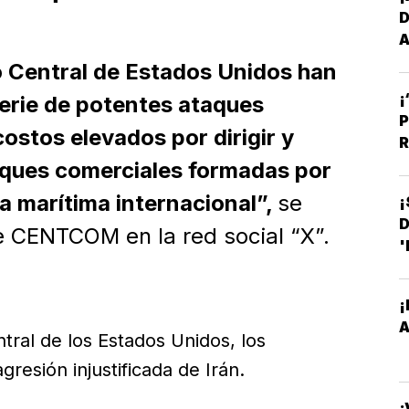
D
A
E
 Central de Estados Unidos han
¡
erie de potentes ataques
P
ostos elevados por dirigir y
R
uques comerciales formadas por
ía marítima internacional”,
se
¡
D
e CENTCOM en la red social “X”.
'
¡
ral de los Estados Unidos, los
resión injustificada de Irán.
¡