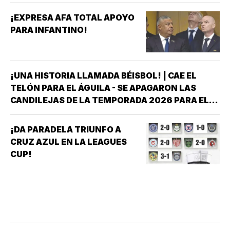
¡EXPRESA AFA TOTAL APOYO
PARA INFANTINO!
¡UNA HISTORIA LLAMADA BÉISBOL! | CAE EL
TELÓN PARA EL ÁGUILA - SE APAGARON LAS
CANDILEJAS DE LA TEMPORADA 2026 PARA EL
ÁGUILA DE VERACRUZ *LA NOVENA JAROCHA
CERRÓ SU CALENDARIO CON UNA VICTORIA DE
¡DA PARADELA TRIUNFO A
10-6 SOBRE PERICOS DE PUEBLA, PERO EL
CRUZ AZUL EN LA LEAGUES
TRIUNFO YA NO…
CUP!