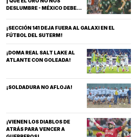
| QUE EL ORO NO NOS
DESLUMBRE - MÉXICO DEBE
CELEBRAR, PERO NO
CONFORMARSE RUMBO A
¡SECCIÓN 141 DEJA FUERA AL GALAXI EN EL
BRASIL 2027 *MÉXICO GANÓ
FÚTBOL DEL SUTERM!
EL ORO EN LOS JUEGOS
CENTROAMERICANOS Y DEL
CARIBE *HAY QUE CELEBRARLO
¡DOMA REAL SALT LAKE AL
*HAY QUE RECONOCER A LAS
ATLANTE CON GOLEADA!
FUTBOLISTAS, AL…
¡SOLDADURA NO AFLOJA!
¡VIENEN LOS DIABLOS DE
ATRÁS PARA VENCER A
GUERREROS!