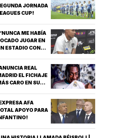
SEGUNDA JORNADA
EAGUES CUP!
“NUNCA ME HABÍA
OCADO JUGAR EN
N ESTADIO CON
MUCHÍSIMA
GENTE”!
ANUNCIA REAL
ADRID EL FICHAJE
ÁS CARO EN SU
ISTORIA, 144 MDD!
EXPRESA AFA
OTAL APOYO PARA
NFANTINO!
UNA HISTORIA LLAMADA BÉISBOL! |