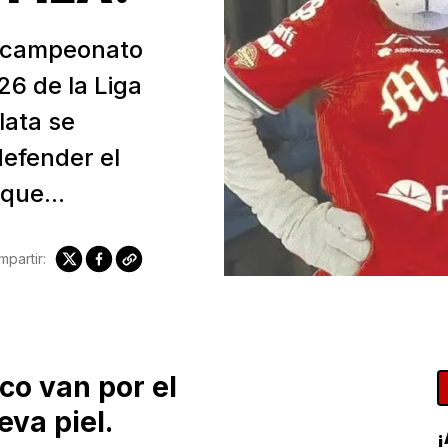
tricampeonato
26 de la Liga
lata se
defender el
que...
partir:
co van por el
va piel.