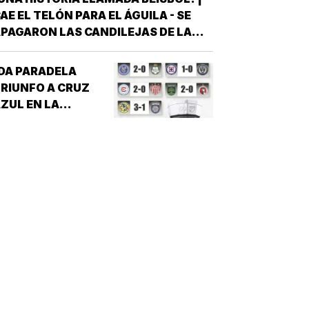
AE EL TELÓN PARA EL ÁGUILA - SE
PAGARON LAS CANDILEJAS DE LA
EMPORADA 2026 PARA EL ÁGUILA DE
VERACRUZ *LA NOVENA JAROCHA
DA PARADELA
ERRÓ SU CALENDARIO CON UNA
RIUNFO A CRUZ
ICTORIA DE 10-6 SOBRE PERICOS DE
ZUL EN LA
UEBLA, PERO EL TRIUNFO YA NO…
EAGUES CUP!