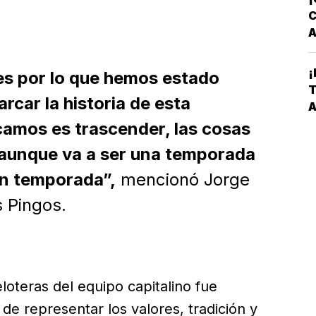
C
A
T
¡
 es por lo que hemos estado
C
T
rcar la historia de esta
V
A
P
L
camos es trascender, las cosas
 aunque va a ser una temporada
an temporada”,
mencionó Jorge
s Pingos.
oteras del equipo capitalino fue
e representar los valores, tradición y