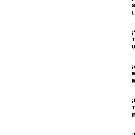
L
¡
T
U
¡
M
M
H
¡
T
I
¡