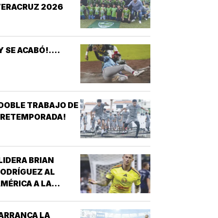
VERACRUZ 2026
Y SE ACABÓ!....
DOBLE TRABAJO DE
PRETEMPORADA!
LIDERA BRIAN
ODRÍGUEZ AL
MÉRICA A LA
ICTORIA!
ARRANCA LA