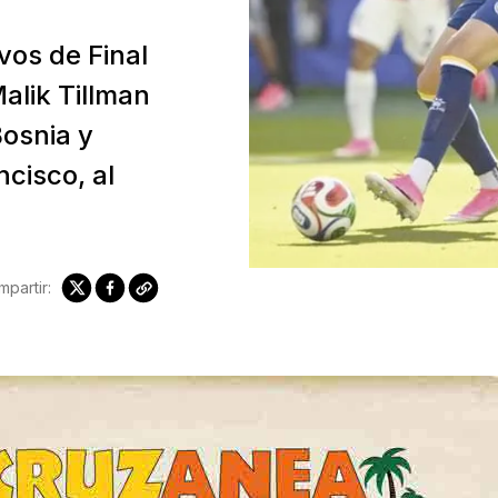
vos de Final
alik Tillman
Bosnia y
cisco, al
partir: