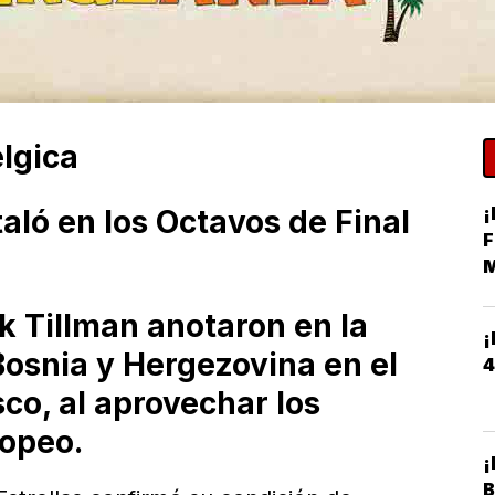
lgica
¡
aló en los Octavos de Final
F
M
H
k Tillman anotaron en la
¡
Bosnia y Hergezovina en el
4
co, al aprovechar los
ropeo.
¡
B