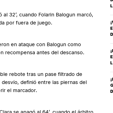
L
ó al 32’, cuando Folarin Balogun marcó,
¡
da por fuera de juego.
E
istieron en ataque con Balogun como
¡
ron recompensa antes del descanso.
E
L
le rebote tras un pase filtrado de
¡
desvío, definió entre las piernas del
G
rir el marcador.
D
Clara se apagó al 64’, cuando el árbitro