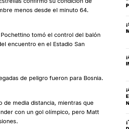
Estrellas confirmó su condición de
P
ombre menos desde el minuto 64.
o Pochettino tomó el control del balón
 del encuentro en el Estadio San
¡
I
egadas de peligro fueron para Bosnia.
¡
E
 de media distancia, mientras que
N
P
ender con un gol olímpico, pero Matt
iones.
¡
D