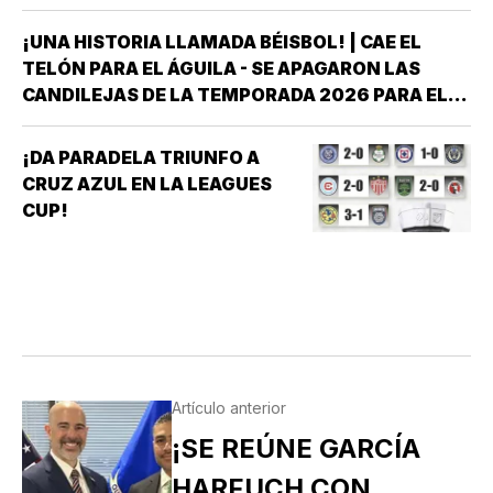
¡UNA HISTORIA LLAMADA BÉISBOL! | CAE EL
TELÓN PARA EL ÁGUILA - SE APAGARON LAS
CANDILEJAS DE LA TEMPORADA 2026 PARA EL
ÁGUILA DE VERACRUZ *LA NOVENA JAROCHA
CERRÓ SU CALENDARIO CON UNA VICTORIA DE
¡DA PARADELA TRIUNFO A
10-6 SOBRE PERICOS DE PUEBLA, PERO EL
CRUZ AZUL EN LA LEAGUES
TRIUNFO YA NO…
CUP!
Artículo anterior
¡SE REÚNE GARCÍA
HARFUCH CON