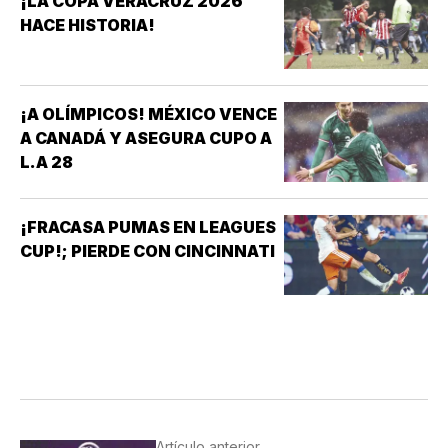
¡LA COPA VERACRUZ 2026
CLUB ACUARIO ANA ROSA GRAHAM BAZÁN *ANA
HACE HISTORIA!
ROSA GRAHAM…
¡A OLÍMPICOS! MÉXICO VENCE
A CANADÁ Y ASEGURA CUPO A
L.A 28
¡FRACASA PUMAS EN LEAGUES
CUP!; PIERDE CON CINCINNATI
Artículo anterior