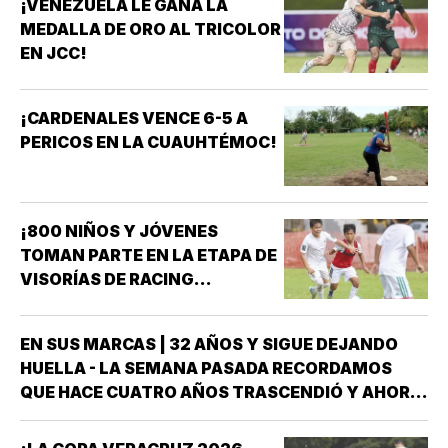
¡VENEZUELA LE GANA LA
MEDALLA DE ORO AL TRICOLOR
EN JCC!
¡CARDENALES VENCE 6-5 A
PERICOS EN LA CUAUHTÉMOC!
¡800 NIÑOS Y JÓVENES
TOMAN PARTE EN LA ETAPA DE
VISORÍAS DE RACING
VERACRUZ!
EN SUS MARCAS | 32 AÑOS Y SIGUE DEJANDO
HUELLA - LA SEMANA PASADA RECORDAMOS
QUE HACE CUATRO AÑOS TRASCENDIÓ Y AHORA
FORMA PARTE DE LA HISTORIA DEL DEPORTE
VERACRUZANO Y DE MÉXICO LA NADADORA DEL