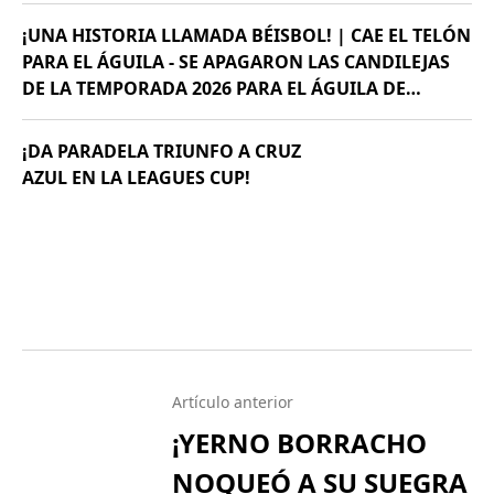
¡UNA HISTORIA LLAMADA BÉISBOL! | CAE EL TELÓN
PARA EL ÁGUILA - SE APAGARON LAS CANDILEJAS
DE LA TEMPORADA 2026 PARA EL ÁGUILA DE
VERACRUZ *LA NOVENA JAROCHA CERRÓ SU
CALENDARIO CON UNA VICTORIA DE 10-6 SOBRE
¡DA PARADELA TRIUNFO A CRUZ
PERICOS DE PUEBLA, PERO EL TRIUNFO YA NO…
AZUL EN LA LEAGUES CUP!
Artículo anterior
¡YERNO BORRACHO
NOQUEÓ A SU SUEGRA