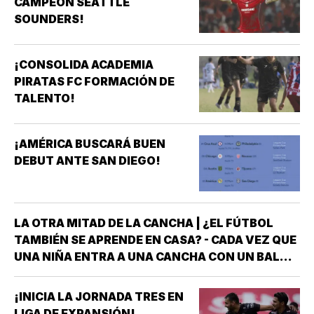
CAMPEÓN SEATTLE
SOUNDERS!
¡CONSOLIDA ACADEMIA
PIRATAS FC FORMACIÓN DE
TALENTO!
¡AMÉRICA BUSCARÁ BUEN
DEBUT ANTE SAN DIEGO!
LA OTRA MITAD DE LA CANCHA | ¿EL FÚTBOL
TAMBIÉN SE APRENDE EN CASA? - CADA VEZ QUE
UNA NIÑA ENTRA A UNA CANCHA CON UN BALÓN
BAJO EL BRAZO, NO LLEGA SOLA *DETRÁS DE
ELLA SIEMPRE HAY ALGUIEN QUE LA LLEVÓ AL
¡INICIA LA JORNADA TRES EN
ENTRENAMIENTO, QUE HIZO EL ESFUERZO…
LIGA DE EXPANSIÓN!