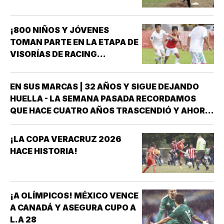
¡800 NIÑOS Y JÓVENES
TOMAN PARTE EN LA ETAPA DE
VISORÍAS DE RACING
VERACRUZ!
EN SUS MARCAS | 32 AÑOS Y SIGUE DEJANDO
HUELLA - LA SEMANA PASADA RECORDAMOS
QUE HACE CUATRO AÑOS TRASCENDIÓ Y AHORA
FORMA PARTE DE LA HISTORIA DEL DEPORTE
VERACRUZANO Y DE MÉXICO LA NADADORA DEL
¡LA COPA VERACRUZ 2026
CLUB ACUARIO ANA ROSA GRAHAM BAZÁN *ANA
HACE HISTORIA!
ROSA GRAHAM…
¡A OLÍMPICOS! MÉXICO VENCE
A CANADÁ Y ASEGURA CUPO A
L.A 28