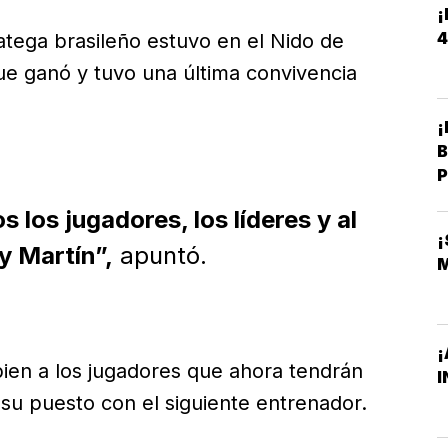
¡
4
ratega brasileño estuvo en el Nido de
ue ganó y tuvo una última convivencia
¡
B
P
 los jugadores, los líderes y al
y Martín”,
apuntó.
¡
bien a los jugadores que ahora tendrán
I
u puesto con el siguiente entrenador.