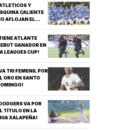
ATLETICOS Y
SQUINA CALIENTE
O AFLOJAN EL
ASO!
TIENE ATLANTE
EBUT GANADOR EN
A LEAGUES CUP!
VA TRI FEMENIL POR
L ORO EN SANTO
DOMINGO!
DODGERS VA POR
L TÍTULO EN LA
IGA XALAPEÑA!