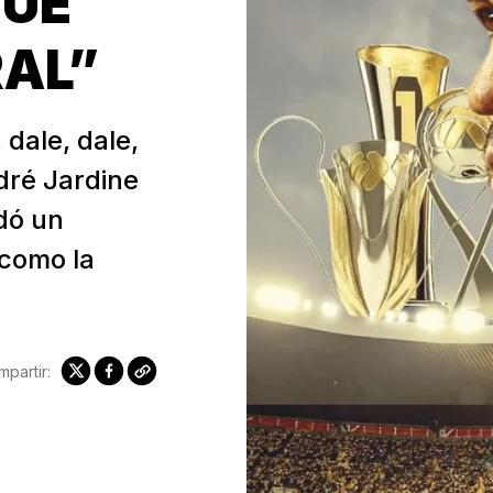
FUE
AL”
 dale, dale,
ndré Jardine
dó un
 como la
partir: