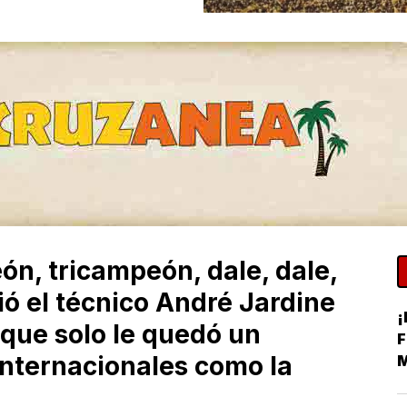
eón, tricampeón, dale, dale,
ió el técnico André Jardine
¡
 que solo le quedó un
F
 internacionales como la
M
H