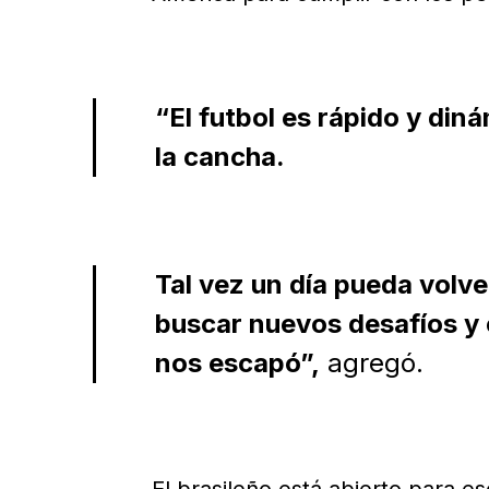
“El futbol es rápido y di
la cancha.
Tal vez un día pueda volv
buscar nuevos desafíos y e
nos escapó”,
agregó.
El brasileño está abierto para e