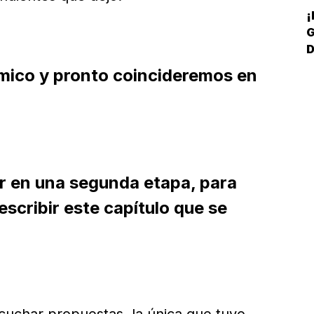
¡
G
D
námico y pronto coincideremos en
er en una segunda etapa, para
scribir este capítulo que se
scuchar propuestas, la única que tuvo