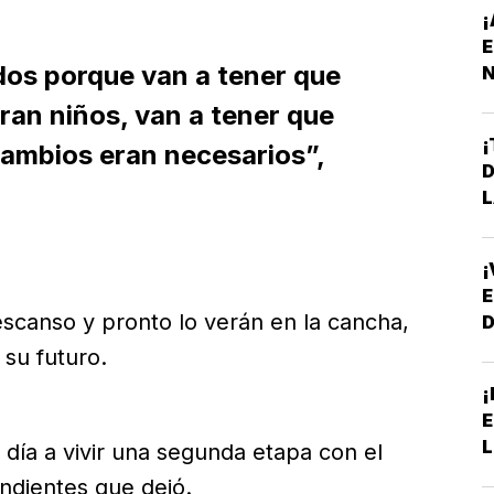
¡
E
odos porque van a tener que
N
P
an niños, van a tener que
¡
ambios eran necesarios”,
D
L
¡
E
escanso y pronto lo verán en la cancha,
 su futuro.
¡
E
L
 día a vivir una segunda etapa con el
ndientes que dejó.