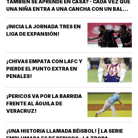
TAMBIÉN SE APRENDE EN CASA? - CADA VEZ QUE
UNA NIÑA ENTRA A UNA CANCHA CON UN BALÓN
BAJO EL BRAZO, NO LLEGA SOLA *DETRÁS DE
ELLA SIEMPRE HAY ALGUIEN QUE LA LLEVÓ AL
¡INICIA LA JORNADA TRES EN
ENTRENAMIENTO, QUE HIZO EL ESFUERZO…
LIGA DE EXPANSIÓN!
¡CHIVAS EMPATA CON LAFC Y
PIERDE EL PUNTO EXTRA EN
PENALES!
¡PERICOS VA POR LA BARRIDA
FRENTE AL ÁGUILA DE
VERACRUZ!
¡UNA HISTORIA LLAMADA BÉISBOL! | LA SERIE