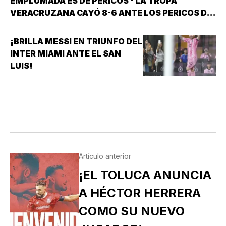
EMPLUMADA ES DE PERICOS - LA TROPA
VERACRUZANA CAYÓ 8-6 ANTE LOS PERICOS DE
PUEBLA EN EL SEGUNDO JUEGO DE LA ÚLTIMA
SERIE DE LA TEMPORADA REGULAR EN EL
¡BRILLA MESSI EN TRIUNFO DEL
ESTADIO HERMANOS SERDÁN, CON LO QUE LOS
INTER MIAMI ANTE EL SAN
POBLANOS…
LUIS!
Artículo anterior
¡EL TOLUCA ANUNCIA
A HÉCTOR HERRERA
COMO SU NUEVO