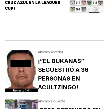
10-6 SOBRE PERICOS DE PUEBLA, PERO EL
CRUZ AZUL EN LA LEAGUES
TRIUNFO YA NO…
CUP!
Artículo anterior
¡“EL BUKANAS”
SECUESTRÓ A 36
PERSONAS EN
ACULTZINGO!
Artículo siguiente