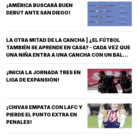
¡AMÉRICA BUSCARÁ BUEN
DEBUT ANTE SAN DIEGO!
LA OTRA MITAD DE LA CANCHA | ¿EL FÚTBOL
TAMBIÉN SE APRENDE EN CASA? - CADA VEZ QUE
UNA NIÑA ENTRA A UNA CANCHA CON UN BALÓN
BAJO EL BRAZO, NO LLEGA SOLA *DETRÁS DE
ELLA SIEMPRE HAY ALGUIEN QUE LA LLEVÓ AL
¡INICIA LA JORNADA TRES EN
ENTRENAMIENTO, QUE HIZO EL ESFUERZO…
LIGA DE EXPANSIÓN!
¡CHIVAS EMPATA CON LAFC Y
PIERDE EL PUNTO EXTRA EN
PENALES!