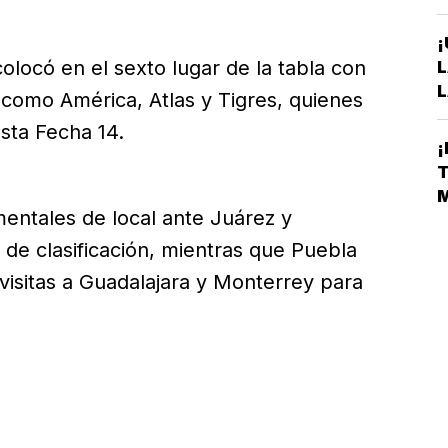
¡
colocó en el sexto lugar de la tabla con
L
L
como América, Atlas y Tigres, quienes
A
sta Fecha 14.
S
¡
D
T
E
M
entales de local ante Juárez y
L
de clasificación, mientras que Puebla
 visitas a Guadalajara y Monterrey para