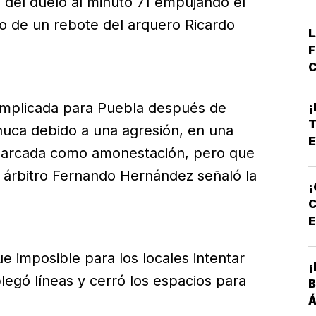
 del duelo al minuto 71 empujando el
go de un rebote del arquero Ricardo
L
F
C
E
B
omplicada para Puebla después de
¡
*
T
achuca debido a una agresión, en una
A
E
marcada como amonestación, pero que
E
l árbitro Fernando Hernández señaló la
¡
C
E
P
e imposible para los locales intentar
¡
egó líneas y cerró los espacios para
B
Á