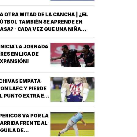
A OTRA MITAD DE LA CANCHA | ¿EL
ÚTBOL TAMBIÉN SE APRENDE EN
ASA? - CADA VEZ QUE UNA NIÑA
NTRA A UNA CANCHA CON UN BALÓN
AJO EL BRAZO, NO LLEGA SOLA
INICIA LA JORNADA
DETRÁS DE ELLA SIEMPRE HAY
RES EN LIGA DE
LGUIEN QUE LA LLEVÓ AL
XPANSIÓN!
NTRENAMIENTO, QUE HIZO EL
ESFUERZO…
CHIVAS EMPATA
ON LAFC Y PIERDE
L PUNTO EXTRA EN
ENALES!
PERICOS VA POR LA
ARRIDA FRENTE AL
GUILA DE