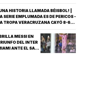
VERACRUZ!
UNA HISTORIA LLAMADA BÉISBOL! |
A SERIE EMPLUMADA ES DE PERICOS -
A TROPA VERACRUZANA CAYÓ 8-6
NTE LOS PERICOS DE PUEBLA EN EL
EGUNDO JUEGO DE LA ÚLTIMA SERIE
BRILLA MESSI EN
E LA TEMPORADA REGULAR EN EL
RIUNFO DEL INTER
STADIO HERMANOS SERDÁN, CON LO
IAMI ANTE EL SAN
QUE LOS POBLANOS…
UIS!