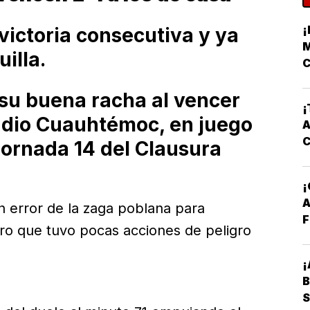
¡
victoria consecutiva y ya
M
illa.
C
 su buena racha al vencer
¡
tadio Cuauhtémoc, en juego
A
Jornada 14 del Clausura
A
 error de la zaga poblana para
F
tro que tuvo pocas acciones de peligro
¡
B
S