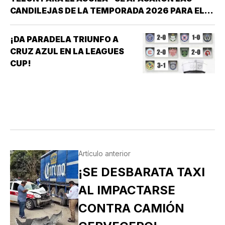
CANDILEJAS DE LA TEMPORADA 2026 PARA EL
ÁGUILA DE VERACRUZ *LA NOVENA JAROCHA
CERRÓ SU CALENDARIO CON UNA VICTORIA DE
¡DA PARADELA TRIUNFO A
10-6 SOBRE PERICOS DE PUEBLA, PERO EL
CRUZ AZUL EN LA LEAGUES
TRIUNFO YA NO…
CUP!
Artículo anterior
¡SE DESBARATA TAXI
AL IMPACTARSE
CONTRA CAMIÓN