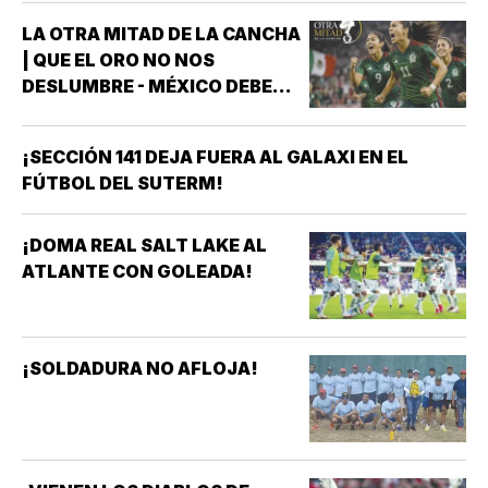
LA OTRA MITAD DE LA CANCHA
| QUE EL ORO NO NOS
DESLUMBRE - MÉXICO DEBE
CELEBRAR, PERO NO
CONFORMARSE RUMBO A
¡SECCIÓN 141 DEJA FUERA AL GALAXI EN EL
BRASIL 2027 *MÉXICO GANÓ
FÚTBOL DEL SUTERM!
EL ORO EN LOS JUEGOS
CENTROAMERICANOS Y DEL
CARIBE *HAY QUE CELEBRARLO
¡DOMA REAL SALT LAKE AL
*HAY QUE RECONOCER A LAS
ATLANTE CON GOLEADA!
FUTBOLISTAS, AL…
¡SOLDADURA NO AFLOJA!