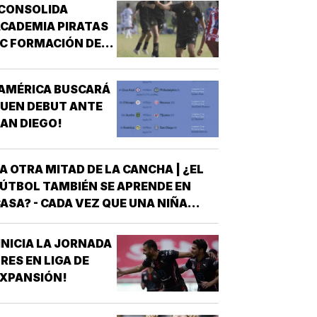
¡CONSOLIDA
CADEMIA PIRATAS
C FORMACIÓN DE
TALENTO!
AMÉRICA BUSCARÁ
UEN DEBUT ANTE
AN DIEGO!
A OTRA MITAD DE LA CANCHA | ¿EL
ÚTBOL TAMBIÉN SE APRENDE EN
ASA? - CADA VEZ QUE UNA NIÑA
NTRA A UNA CANCHA CON UN BALÓN
AJO EL BRAZO, NO LLEGA SOLA
INICIA LA JORNADA
DETRÁS DE ELLA SIEMPRE HAY
RES EN LIGA DE
LGUIEN QUE LA LLEVÓ AL
XPANSIÓN!
NTRENAMIENTO, QUE HIZO EL
ESFUERZO…