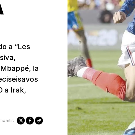
A
do a “Les
siva,
 Mbappé, la
ieciseisavos
 a Irak,
partir: