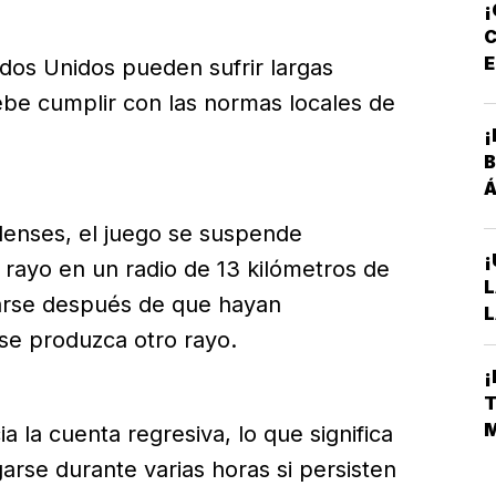
¡
C
E
ados Unidos pueden sufrir largas
P
be cumplir con las normas locales de
¡
B
Á
denses, el juego se suspende
¡
 rayo en un radio de 13 kilómetros de
L
arse después de que hayan
L
 se produzca otro rayo.
A
S
¡
D
T
E
M
a la cuenta regresiva, lo que significa
L
rse durante varias horas si persisten