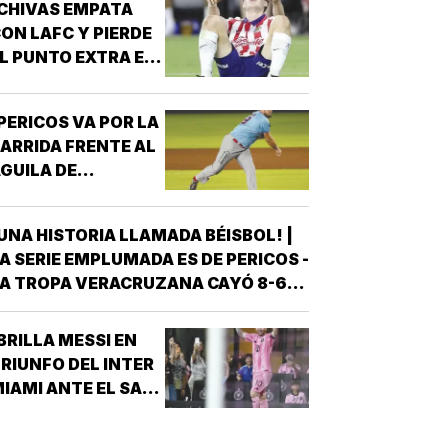
CHIVAS EMPATA
ON LAFC Y PIERDE
L PUNTO EXTRA EN
ENALES!
PERICOS VA POR LA
ARRIDA FRENTE AL
GUILA DE
VERACRUZ!
UNA HISTORIA LLAMADA BÉISBOL! |
A SERIE EMPLUMADA ES DE PERICOS -
A TROPA VERACRUZANA CAYÓ 8-6
NTE LOS PERICOS DE PUEBLA EN EL
EGUNDO JUEGO DE LA ÚLTIMA SERIE
BRILLA MESSI EN
E LA TEMPORADA REGULAR EN EL
RIUNFO DEL INTER
STADIO HERMANOS SERDÁN, CON LO
IAMI ANTE EL SAN
QUE LOS POBLANOS…
UIS!