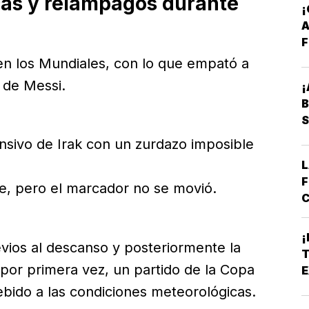
cas y relámpagos durante
A
F
en los Mundiales, con lo que empató a
 de Messi.
¡
B
S
ensivo de Irak con un zurdazo imposible
L
F
nte, pero el marcador no se movió.
C
E
B
¡
revios al descanso y posteriormente la
*
T
A
 por primera vez, un partido de la Copa
E
E
ebido a las condiciones meteorológicas.