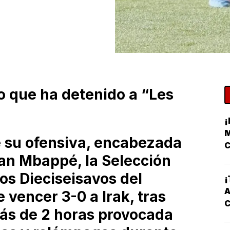
co que ha detenido a “Les
¡
M
e su ofensiva, encabezada
C
ian Mbappé, la Selección
los Dieciseisavos del
¡
A
vencer 3-0 a Irak, tras
ás de 2 horas provocada