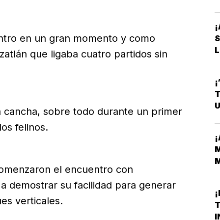
V
¡
uentro en un gran momento y como
L
zatlán que ligaba cuatro partidos sin
¡
T
U
la cancha, sobre todo durante un primer
os felinos.
¡
M
M
 comenzaron el encuentro con
H
 a demostrar su facilidad para generar
¡
es verticales.
T
I