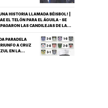
UNA HISTORIA LLAMADA BÉISBOL! |
AE EL TELÓN PARA EL ÁGUILA - SE
PAGARON LAS CANDILEJAS DE LA
EMPORADA 2026 PARA EL ÁGUILA DE
VERACRUZ *LA NOVENA JAROCHA
DA PARADELA
ERRÓ SU CALENDARIO CON UNA
RIUNFO A CRUZ
ICTORIA DE 10-6 SOBRE PERICOS DE
ZUL EN LA
UEBLA, PERO EL TRIUNFO YA NO…
EAGUES CUP!