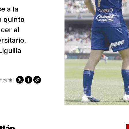
e a la
u quinto
cer al
rsitario.
guilla
partir:
tlán