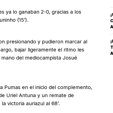
s ya lo ganaban 2-0, gracias a los
¡
uninho (15’).
C
A
T
on presionando y pudieron marcar al
¡
C
T
rgo, bajar ligeramente el ritmo les
V
A
P
la mano del mediocampista Josué
L
 a Pumas en el inicio del complemento,
de Uriel Antuna y un remate de
a victoria auriazul al 68’.