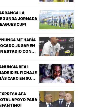
ICTORIA!
ARRANCA LA
SEGUNDA JORNADA
EAGUES CUP!
“NUNCA ME HABÍA
OCADO JUGAR EN
N ESTADIO CON
MUCHÍSIMA
GENTE”!
ANUNCIA REAL
ADRID EL FICHAJE
ÁS CARO EN SU
ISTORIA, 144 MDD!
EXPRESA AFA
OTAL APOYO PARA
NFANTINO!