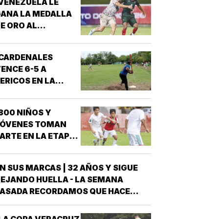
VENEZUELA LE
ANA LA MEDALLA
E ORO AL
RICOLOR EN JCC!
¡CARDENALES
ENCE 6-5 A
ERICOS EN LA
CUAUHTÉMOC!
800 NIÑOS Y
JÓVENES TOMAN
ARTE EN LA ETAPA
E VISORÍAS DE
ACING VERACRUZ!
N SUS MARCAS | 32 AÑOS Y SIGUE
EJANDO HUELLA - LA SEMANA
ASADA RECORDAMOS QUE HACE
UATRO AÑOS TRASCENDIÓ Y AHORA
ORMA PARTE DE LA HISTORIA DEL