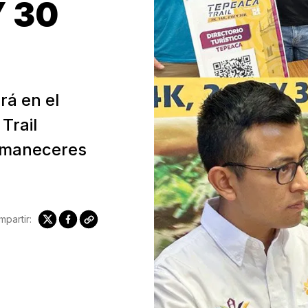
Y 30
rá en el
Trail
“Amaneceres
partir: