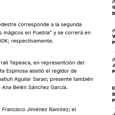
¡
G
D
T
destre corresponde a la segunda
es mágicos en Puebla” y se correrá en
V
 30K; respectivamente.
P
¡
Trail Tepeaca, en representción del
a Espinosa asistió el regidor de
P
D
natiuh Aguilar Sarao; presente también
R
a, Ana Belén Sánchez García.
E
D
P
C
, Francisco Jiménez Ramírez; el
F