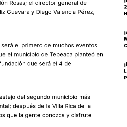
¡
ón Rosas; el director general de
D
2
M
z Guevara y Diego Valencia Pérez,
H
A
¡
M
a, será el primero de muchos eventos
C
C
que el municipio de Tepeaca planteó en
fundación que será el 4 de
¡
L
P
C
festejo del segundo municipio más
tal; después de la Villa Rica de la
s que la gente conozca y disfrute