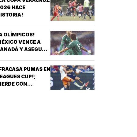
LA COPA VERACRUZ
EPORTE VERACRUZANO Y DE
026 HACE
ÉXICO LA NADADORA DEL CLUB
ISTORIA!
CUARIO ANA ROSA GRAHAM BAZÁN
*ANA ROSA GRAHAM…
A OLÍMPICOS!
ÉXICO VENCE A
ANADÁ Y ASEGURA
UPO A L.A 28
FRACASA PUMAS EN
EAGUES CUP!;
IERDE CON
INCINNATI