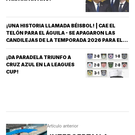
¡UNA HISTORIA LLAMADA BÉISBOL! | CAE EL
TELÓN PARA EL ÁGUILA - SE APAGARON LAS
CANDILEJAS DE LA TEMPORADA 2026 PARA EL
ÁGUILA DE VERACRUZ *LA NOVENA JAROCHA
CERRÓ SU CALENDARIO CON UNA VICTORIA DE
¡DA PARADELA TRIUNFO A
10-6 SOBRE PERICOS DE PUEBLA, PERO EL
CRUZ AZUL EN LA LEAGUES
TRIUNFO YA NO…
CUP!
Artículo anterior