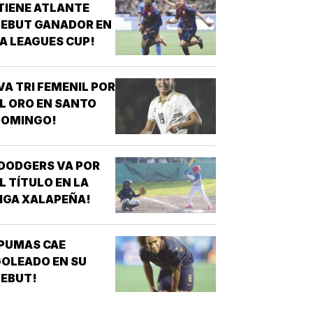
TIENE ATLANTE
EBUT GANADOR EN
A LEAGUES CUP!
VA TRI FEMENIL POR
L ORO EN SANTO
DOMINGO!
DODGERS VA POR
L TÍTULO EN LA
IGA XALAPEÑA!
PUMAS CAE
OLEADO EN SU
EBUT!