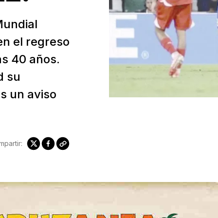
Mundial
en el regreso
as 40 años.
d su
as un aviso
partir: