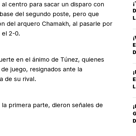
¡
ó al centro para sacar un disparo con
D
 base del segundo poste, pero que
L
ón del arquero Chamakh, al pasarle por
 el 2-0.
¡
E
uerte en el ánimo de Túnez, quienes
de juego, resignados ante la
¡
a de su rival.
E
L
e la primera parte, dieron señales de
¡
G
D