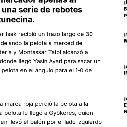
¡
 una serie de rebotes
B
P
tunecina.
 Isak recibió un trazo largo de 30
r dejando la pelota a merced de
tería y Montassar Talbi alcanzó a
 donde llegó Yasin Ayari para sacar un
¡
pelota en el ángulo para el 1-0 de
I
¡
la marea roja perdió la pelota a la
E
N
a pelota le llegó a Gyökeres, quien
P
ien llevó el balón por el lado izquierdo