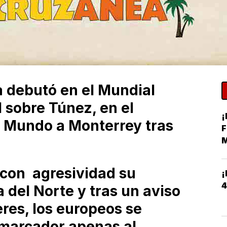
a debutó en el Mundial
 sobre Túnez, en el
¡
l Mundo a Monterrey tras
F
M
H
n con agresividad su
¡
4
a del Norte y tras un aviso
res, los europeos se
 marcador apenas al