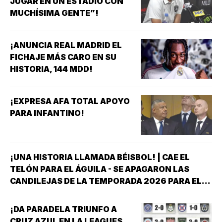
JUGAR EN UN ESTADIO CON
MUCHÍSIMA GENTE”!
¡ANUNCIA REAL MADRID EL
FICHAJE MÁS CARO EN SU
HISTORIA, 144 MDD!
¡EXPRESA AFA TOTAL APOYO
PARA INFANTINO!
¡UNA HISTORIA LLAMADA BÉISBOL! | CAE EL
TELÓN PARA EL ÁGUILA - SE APAGARON LAS
CANDILEJAS DE LA TEMPORADA 2026 PARA EL
ÁGUILA DE VERACRUZ *LA NOVENA JAROCHA
CERRÓ SU CALENDARIO CON UNA VICTORIA DE
¡DA PARADELA TRIUNFO A
10-6 SOBRE PERICOS DE PUEBLA, PERO EL
CRUZ AZUL EN LA LEAGUES