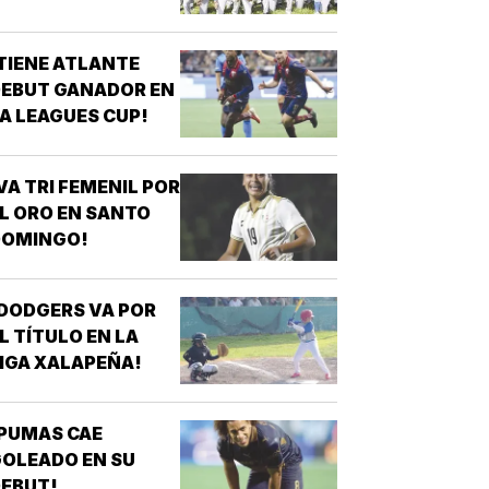
ASO!
TIENE ATLANTE
EBUT GANADOR EN
A LEAGUES CUP!
VA TRI FEMENIL POR
L ORO EN SANTO
DOMINGO!
DODGERS VA POR
L TÍTULO EN LA
IGA XALAPEÑA!
PUMAS CAE
OLEADO EN SU
EBUT!