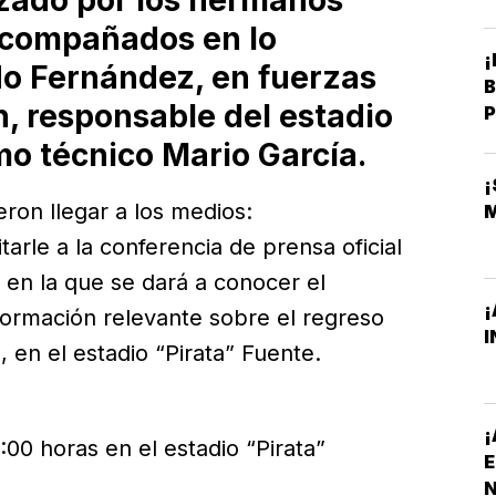
ezado por los hermanos
acompañados en lo
¡
do Fernández, en fuerzas
B
n, responsable del estadio
P
mo técnico Mario García.
eron llegar a los medios:
tarle a la conferencia de prensa oficial
, en la que se dará a conocer el
¡
formación relevante sobre el regreso
I
, en el estadio “Pirata” Fuente.
¡
9:00 horas en el estadio “Pirata”
E
N