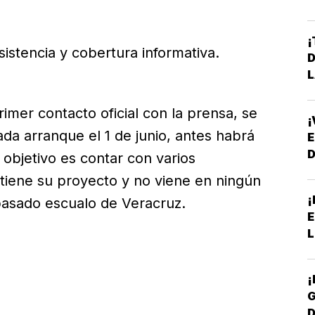
P
¡
stencia y cobertura informativa.
D
L
mer contacto oficial con la prensa, se
¡
da arranque el 1 de junio, antes habrá
E
 objetivo es contar con varios
 tiene su proyecto y no viene en ningún
¡
pasado escualo de Veracruz.
E
L
¡
G
D