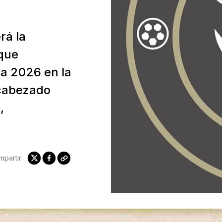
rá la
 que
ra 2026 en la
ncabezado
,
partir: