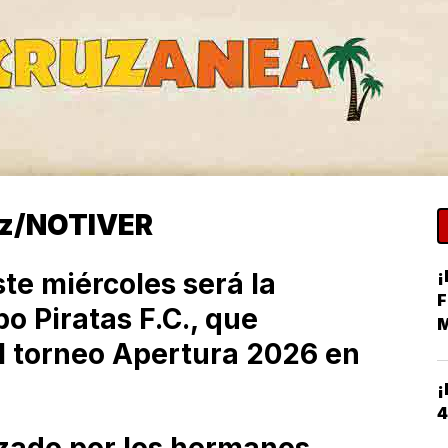
ez/NOTIVER
¡
te miércoles será la
F
o Piratas F.C., que
M
el torneo Apertura 2026 en
H
¡
4