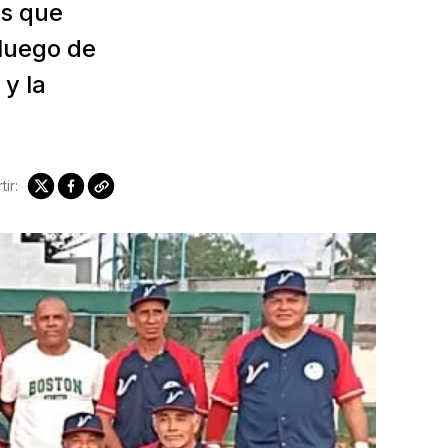
ás que
 luego de
y la
ir: