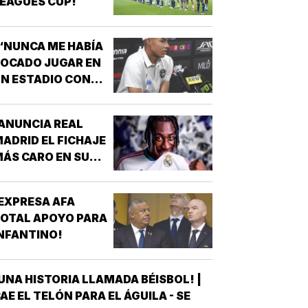
EAGUES CUP!
“NUNCA ME HABÍA
OCADO JUGAR EN
N ESTADIO CON
MUCHÍSIMA
GENTE”!
ANUNCIA REAL
ADRID EL FICHAJE
ÁS CARO EN SU
ISTORIA, 144 MDD!
EXPRESA AFA
OTAL APOYO PARA
NFANTINO!
UNA HISTORIA LLAMADA BÉISBOL! |
AE EL TELÓN PARA EL ÁGUILA - SE