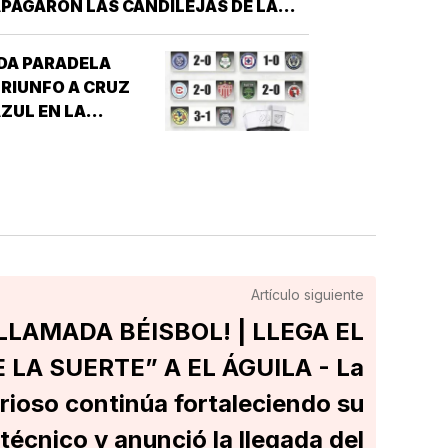
PAGARON LAS CANDILEJAS DE LA
EMPORADA 2026 PARA EL ÁGUILA DE
VERACRUZ *LA NOVENA JAROCHA
DA PARADELA
ERRÓ SU CALENDARIO CON UNA
RIUNFO A CRUZ
ICTORIA DE 10-6 SOBRE PERICOS DE
ZUL EN LA
UEBLA, PERO EL TRIUNFO YA NO…
EAGUES CUP!
Artículo siguiente
LLAMADA BÉISBOL! | LLEGA EL
 LA SUERTE” A EL ÁGUILA - La
orioso continúa fortaleciendo su
técnico y anunció la llegada del