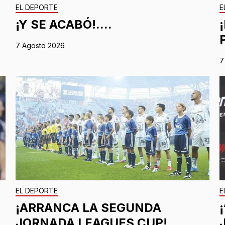
EL DEPORTE
E
¡Y SE ACABÓ!....
7 Agosto 2026
7
EL DEPORTE
E
¡ARRANCA LA SEGUNDA
JORNADA LEAGUES CUP!