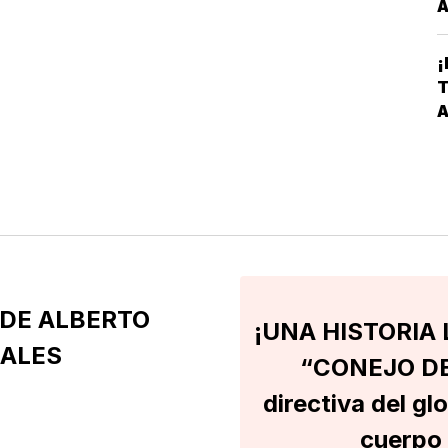
A
T
¡
C
T
V
A
P
L
DE ALBERTO
¡UNA HISTORIA 
RALES
“CONEJO DE
directiva del gl
cuerpo 