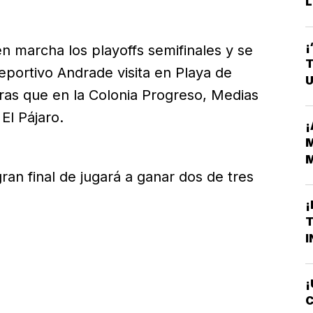
L
¡
 marcha los playoffs semifinales y se
T
eportivo Andrade visita en Playa de
U
ras que en la Colonia Progreso, Medias
El Pájaro.
¡
M
M
gran final de jugará a ganar dos de tres
H
¡
T
I
¡
C