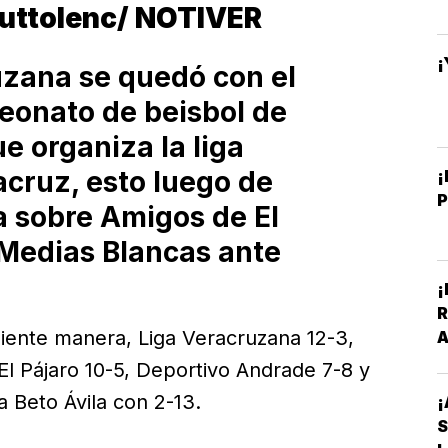
outtolenc/ NOTIVER
¡
uzana se quedó con el
eonato de beisbol de
e organiza la liga
cruz, esto luego de
¡
a sobre Amigos de El
 Medias Blancas ante
¡
R
guiente manera, Liga Veracruzana 12-3,
A
V
El Pájaro 10-5, Deportivo Andrade 7-8 y
 Beto Ávila con 2-13.
¡