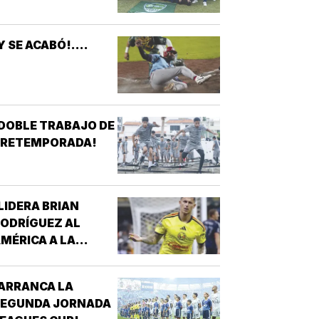
Y SE ACABÓ!....
DOBLE TRABAJO DE
PRETEMPORADA!
LIDERA BRIAN
ODRÍGUEZ AL
MÉRICA A LA
ICTORIA!
ARRANCA LA
SEGUNDA JORNADA