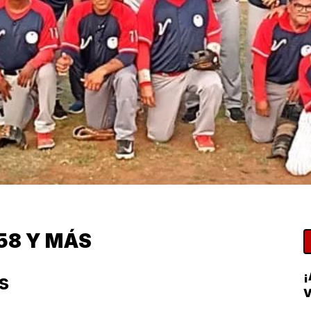
58 Y MÁS
s